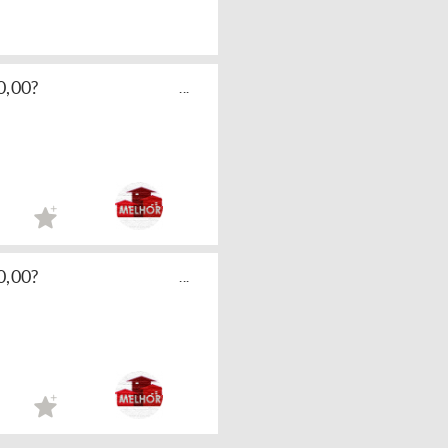
0,00?
...
0,00?
...