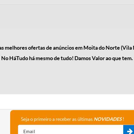
 melhores ofertas de anúncios em Moita do Norte (Vila
No HáTudo há mesmo de tudo! Damos Valor ao que tem.
Seja o primeiro a receber as últimas
NOVIDADES
!
A empresa
Fale connosco