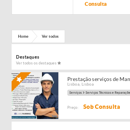
Remodelação de
Consulta
imóveis!
Home
Ver todos
Destaques
Ver todos os destaques
Prestação serviços de Ma
Lisboa
,
Lisboa
Serviços
Serviços Técnicos e Reparaçõ
Sob Consulta
Preço: