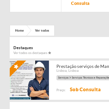
Remodelação de
Consulta
imóveis!
Home
Ver todos
Destaques
Ver todos os destaques
Prestação serviços de Ma
Lisboa
,
Lisboa
Serviços
Serviços Técnicos e Reparaçõ
Sob Consulta
Preço: