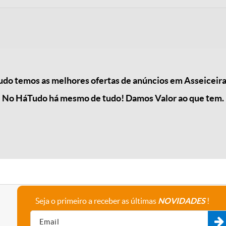
do temos as melhores ofertas de anúncios em Asseiceira
No HáTudo há mesmo de tudo! Damos Valor ao que tem.
Seja o primeiro a receber as últimas
NOVIDADES
!
A empresa
Fale connosco