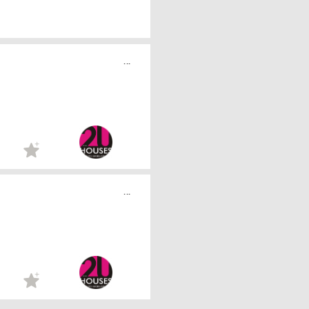
...
...