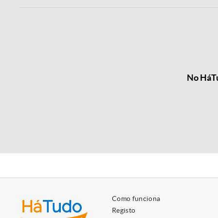
No HáTu
Como funciona
Registo