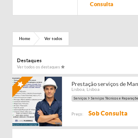
Remodelação de
Consulta
imóveis!
Home
Ver todos
Destaques
Ver todos os destaques
Prestação serviços de Ma
Lisboa
,
Lisboa
Serviços
Serviços Técnicos e Reparaçõ
Sob Consulta
Preço: