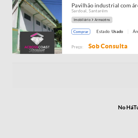
Pavilhão industrial com ár
Sardoal
,
Santarém
Imobiliário
Armazéns
Estado:
Usado
Ár
Comprar
Sob Consulta
Preço:
No HáTu