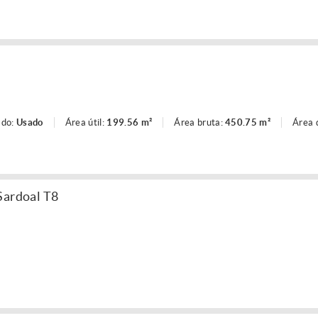
ado:
Usado
Área útil:
199.56 m²
Área bruta:
450.75 m²
Área 
Sardoal T8