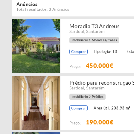
Anúncios
Total resultados: 3 Anúncios
Moradia T3 Andreus
Sardoal
,
Santarém
Imobiliário
Moradias/Casas
Tipologia:
T3
Est
Comprar
450.000€
Preço:
Prédio para reconstrução 
Sardoal
,
Santarém
Imobiliário
Prédios
Área útil:
203.93 m²
Comprar
190.000€
Preço: