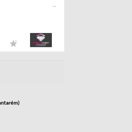
...
antarém)