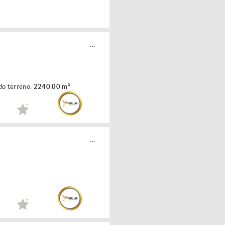
...
do terreno:
2240.00 m²
...