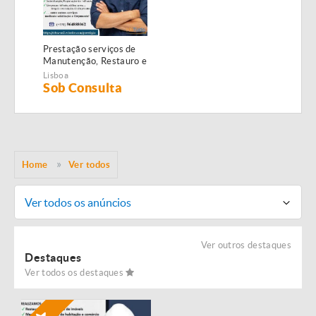
Prestação serviços de
Manutenção, Restauro e
Remodelação de
Lisboa
imóveis!
Sob Consulta
Home
Ver todos
Ver todos os anúncios
Ver outros destaques
Destaques
Ver todos os destaques