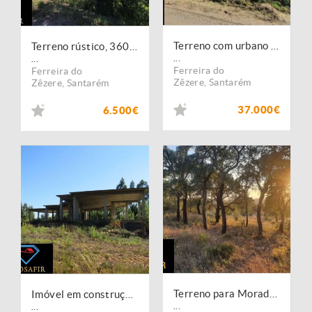
Terreno com urbano em ruína para Moradia em Igreja Nova do Sobral
Terreno rústico, 3600 m2 com ruína, 2 poços em Igreja nova
...
...
Ferreira do
Ferreira do
Zêzere
,
Santarém
Zêzere
,
Santarém
37.000€
6.500€
Terreno para Moradia com vista para a Serra D'Aire e Candeeiros
Imóvel em construção perto de Ferreira do Zêzere
...
...