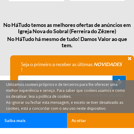
No HáTudo temos as melhores ofertas de anúncios em
Igreja Nova do Sobral (Ferreira do Zêzere)
No HáTudo há mesmo de tudo! Damos Valor ao que
tem.
Seja o primeiro a receber as últimas
NOVIDADES
!
Utilizamos cookies próprios e de terceiros para lhe oferecer uma
melhor experiência e serviço. Para saber que cookies usamos e como
Declaro que compreendi e aceito a
Política de privacidade
os desativar, leia a política de cookies.
do HáTudo.
Ao ignorar ou fechar esta mensagem, e exceto se tiver desativado as
cookies, está a concordar com o seu uso neste dispositivo.
Anular subscrição
Saiba mais
Aceitar