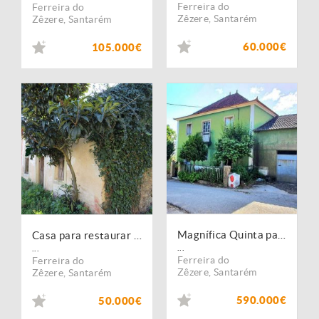
Ferreira do
Ferreira do
Zêzere
,
Santarém
Zêzere
,
Santarém
60.000€
105.000€
Magnífica Quinta para Turismo Rural
Casa para restaurar perto de Ferreira do Zêzere
...
...
Ferreira do
Ferreira do
Zêzere
,
Santarém
Zêzere
,
Santarém
590.000€
50.000€