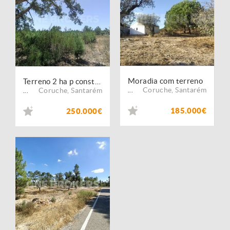
Moradia com terreno
Terreno 2 ha p construção
Coruche
,
Santarém
Coruche
,
Santarém
...
...
185.000€
250.000€