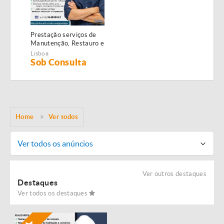
Prestação serviços de
Manutenção, Restauro e
Remodelação de
Lisboa
imóveis!
Sob Consulta
Home
Ver todos
Ver todos os anúncios
Ver outros destaques
Destaques
Ver todos os destaques