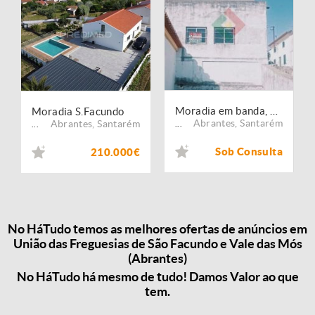
Moradia em banda, para venda, Abrantes - São Facundo e Vale das Mós
Moradia S.Facundo
Abrantes
,
Santarém
Abrantes
,
Santarém
...
...
Sob Consulta
210.000€
No HáTudo temos as melhores ofertas de anúncios em
União das Freguesias de São Facundo e Vale das Mós
(Abrantes)
No HáTudo há mesmo de tudo! Damos Valor ao que
tem.