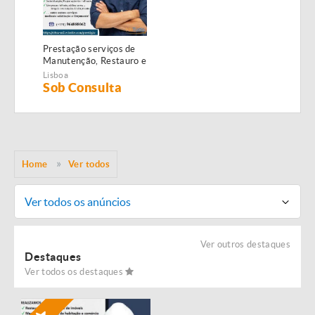
Prestação serviços de
Manutenção, Restauro e
Remodelação de
Lisboa
imóveis!
Sob Consulta
Home
Ver todos
Ver todos os anúncios
Ver outros destaques
Destaques
Ver todos os destaques