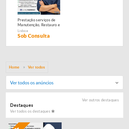
Prestação serviços de
Manutenção, Restauro e
Remodelação de
Lisboa
imóveis!
Sob Consulta
Home
Ver todos
Ver todos os anúncios
Ver outros destaques
Destaques
Ver todos os destaques