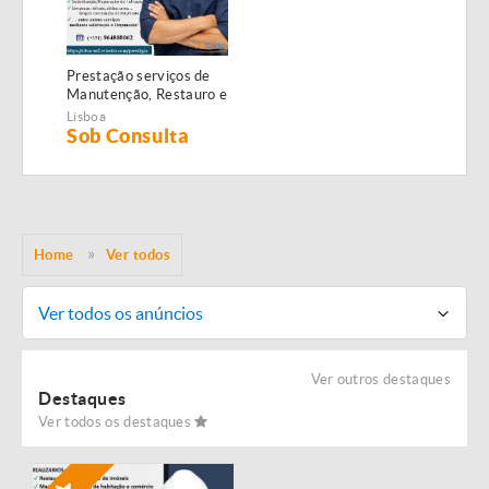
Prestação serviços de
Manutenção, Restauro e
Remodelação de
Lisboa
imóveis!
Sob Consulta
Home
Ver todos
Ver todos os anúncios
Ver outros destaques
Destaques
Ver todos os destaques