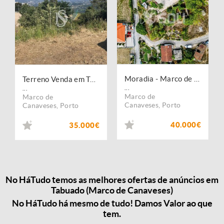
Moradia - Marco de Canaveses
Terreno Venda em Tabuado,Marco de Canaveses
...
...
Marco de
Marco de
Canaveses
,
Porto
Canaveses
,
Porto
40.000€
35.000€
No HáTudo temos as melhores ofertas de anúncios em
Tabuado (Marco de Canaveses)
No HáTudo há mesmo de tudo! Damos Valor ao que
tem.