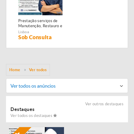
Prestação serviços de
Manutenção, Restauro e
Remodelação de
Lisboa
imóveis!
Sob Consulta
Home
Ver todos
Ver todos os anúncios
Ver outros destaques
Destaques
Ver todos os destaques