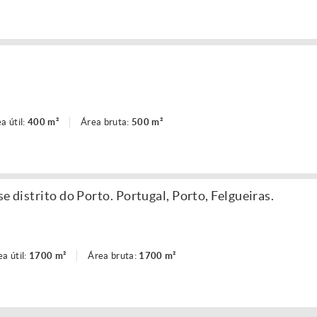
a útil:
400 m²
Área bruta:
500 m²
e distrito do Porto. Portugal, Porto, Felgueiras.
ea útil:
1700 m²
Área bruta:
1700 m²