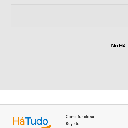
No HáTu
Como funciona
Registo