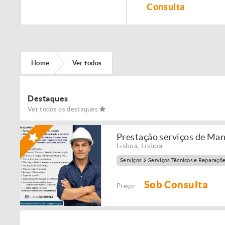
Remodelação de
Consulta
imóveis!
Home
Ver todos
Destaques
Ver todos os destaques
Prestação serviços de Ma
Lisboa
,
Lisboa
Serviços
Serviços Técnicos e Reparaçõ
Sob Consulta
Preço: