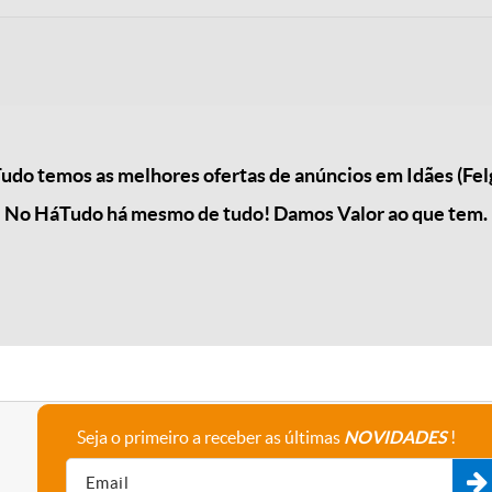
do temos as melhores ofertas de anúncios em Idães (Fel
No HáTudo há mesmo de tudo! Damos Valor ao que tem.
Seja o primeiro a receber as últimas
NOVIDADES
!
A empresa
Fale connosco