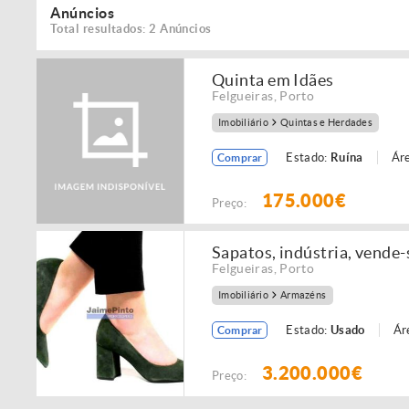
Anúncios
Total resultados: 2 Anúncios
Quinta em Idães
Felgueiras
,
Porto
Imobiliário
Quintas e Herdades
Estado:
Ruína
Áre
Comprar
175.000€
Preço:
Sapatos, indústria, vende-s
Felgueiras
,
Porto
Imobiliário
Armazéns
Estado:
Usado
Ár
Comprar
3.200.000€
Preço: