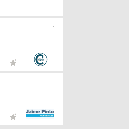
...
...