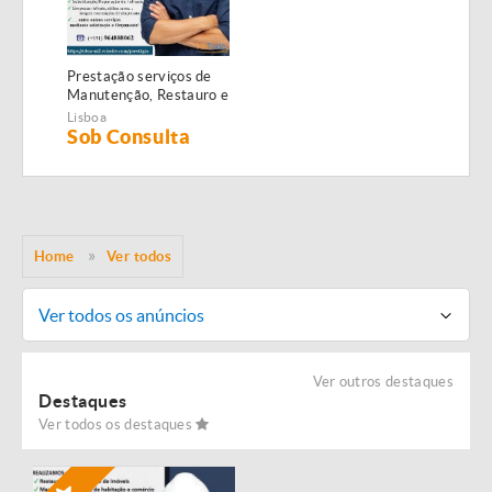
Prestação serviços de
Manutenção, Restauro e
Remodelação de
Lisboa
imóveis!
Sob Consulta
Home
Ver todos
Ver todos os anúncios
Ver outros destaques
Destaques
Ver todos os destaques