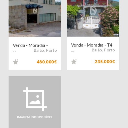
Venda - Moradia - T4
Venda - Moradia -
Baião
,
Porto
Baião
,
Porto
...
...
235.000€
480.000€