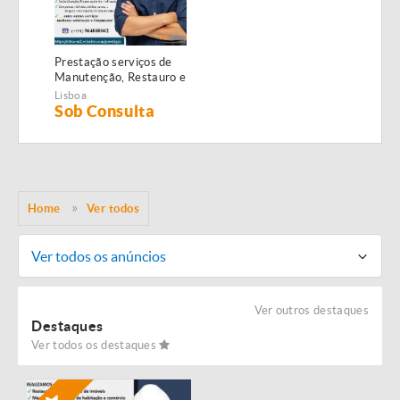
Prestação serviços de
Manutenção, Restauro e
Remodelação de
Lisboa
imóveis!
Sob Consulta
Home
Ver todos
Ver todos os anúncios
Ver outros destaques
Destaques
Ver todos os destaques