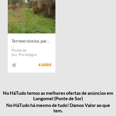
Terreno rústico, para venda, Ponte de Sor - Longomel
...
Ponte de
Sor
,
Portalegre
4.000€
No HáTudo temos as melhores ofertas de anúncios em
Longomel (Ponte de Sor)
No HáTudo há mesmo de tudo! Damos Valor ao que
tem.