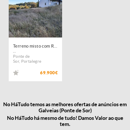
Terreno misto com Ruína GALVEIAS/PONTE SÔR
...
Ponte de
Sor
,
Portalegre
69.900€
No HáTudo temos as melhores ofertas de anúncios em
Galveias (Ponte de Sor)
No HáTudo há mesmo de tudo! Damos Valor ao que
tem.