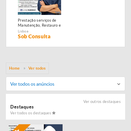
Prestação serviços de
Manutenção, Restauro e
Remodelação de
Lisboa
imóveis!
Sob Consulta
Home
Ver todos
Ver todos os anúncios
Ver outros destaques
Destaques
Ver todos os destaques