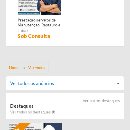
Prestação serviços de
Manutenção, Restauro e
Remodelação de
Lisboa
imóveis!
Sob Consulta
Home
Ver todos
Ver todos os anúncios
Ver outros destaques
Destaques
Ver todos os destaques