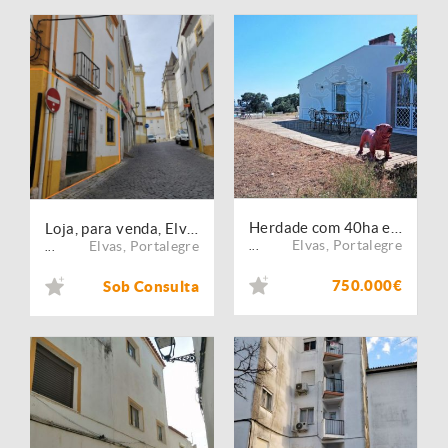
Herdade com 40ha e Moradia de 3 Suites
Loja, para venda, Elvas - Assunção, Ajuda, Salvador e Santo Ildefonso
Elvas
,
Portalegre
Elvas
,
Portalegre
...
...
750.000€
Sob Consulta