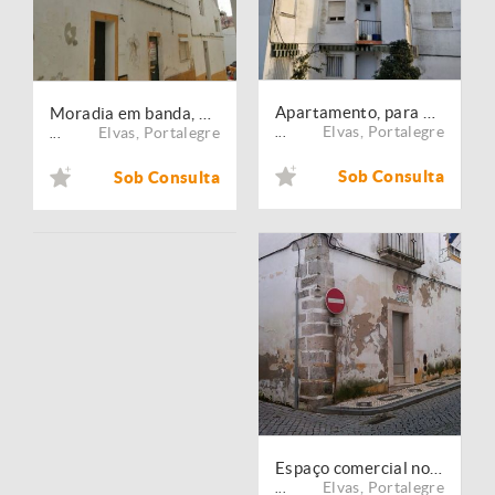
Apartamento, para venda, Elvas - Assunção, Ajuda, Salvador e Santo Ildefonso
Moradia em banda, para venda, Elvas - Assunção, Ajuda, Salvador e Santo Ildefonso
Elvas
,
Portalegre
Elvas
,
Portalegre
...
...
Sob Consulta
Sob Consulta
Espaço comercial no centro da cidade
Elvas
,
Portalegre
...