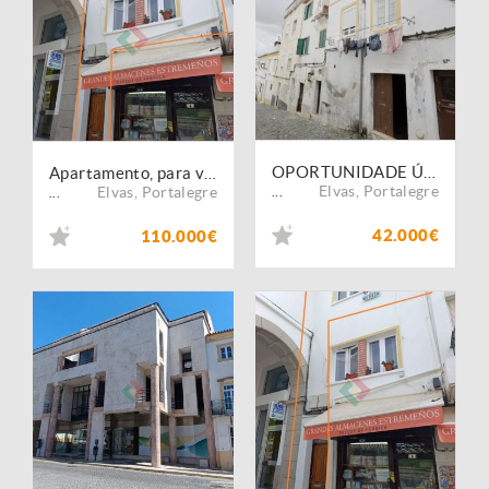
OPORTUNIDADE ÚNICA NO CENTRO HISTÓRICO DE ELVAS ? T2 COM ELEVADO POTENCIAL DE INVESTIMENTO
Apartamento, para venda, Elvas - Assunção, Ajuda, Salvador e Santo Ildefonso
Elvas
,
Portalegre
Elvas
,
Portalegre
...
...
42.000€
110.000€