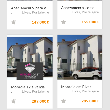
Apartamento, como novo, para venda, Elvas - Assunção, Ajuda, Salvador e Santo Ildefonso
Apartamento, para venda, Elvas - Assunção, Ajuda, Salvador e Santo Ildefonso
Elvas
,
Portalegre
Elvas
,
Portalegre
...
...
155.000€
149.000€
Moradia em Elvas
Moradia T2 à venda em Elvas, Portalegre
Elvas
,
Portalegre
Elvas
,
Portalegre
...
...
289.000€
289.000€