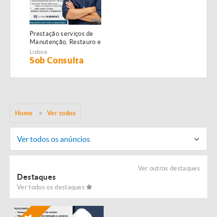
Prestação serviços de
Manutenção, Restauro e
Remodelação de
Lisboa
imóveis!
Sob Consulta
Home
Ver todos
Ver todos os anúncios
Ver outros destaques
Destaques
Ver todos os destaques