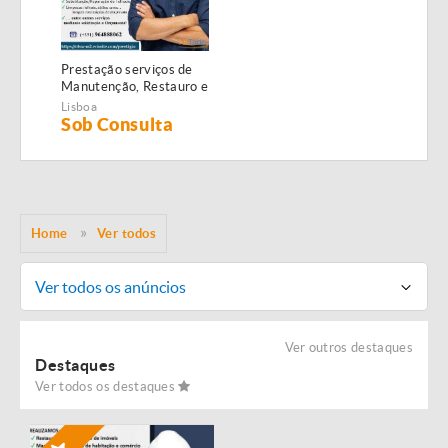
Prestação serviços de
Manutenção, Restauro e
Remodelação de
Lisboa
imóveis!
Sob Consulta
Home
Ver todos
Ver todos os anúncios
Ver outros destaques
Destaques
Ver todos os destaques