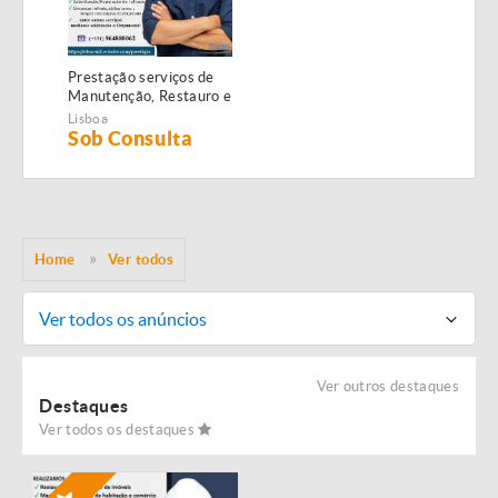
Prestação serviços de
Manutenção, Restauro e
Remodelação de
Lisboa
imóveis!
Sob Consulta
Home
Ver todos
Ver todos os anúncios
Ver outros destaques
Destaques
Ver todos os destaques