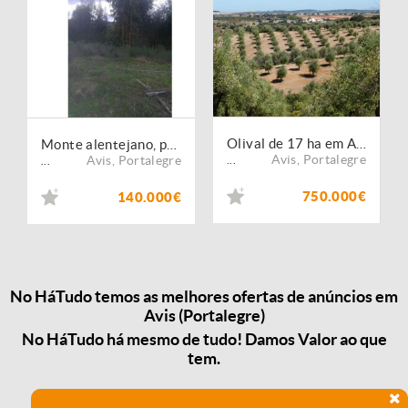
Olival de 17 ha em Avis, Portalegre, Alentejo, Portugal
Monte alentejano, para venda, Avis - Alcórrego e Maranhão
Avis
,
Portalegre
Avis
,
Portalegre
...
...
750.000€
140.000€
No HáTudo temos as melhores ofertas de anúncios em
Avis (Portalegre)
No HáTudo há mesmo de tudo! Damos Valor ao que
tem.