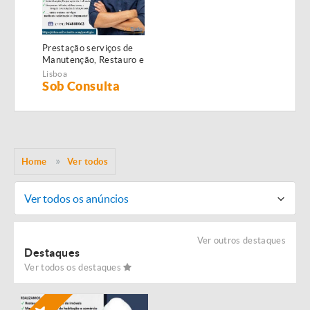
Prestação serviços de
Manutenção, Restauro e
Remodelação de
Lisboa
imóveis!
Sob Consulta
Home
Ver todos
Ver todos os anúncios
Ver outros destaques
Destaques
Ver todos os destaques