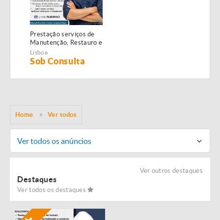
Prestação serviços de
Manutenção, Restauro e
Remodelação de
Lisboa
imóveis!
Sob Consulta
Home
Ver todos
Ver todos os anúncios
Ver outros destaques
Destaques
Ver todos os destaques