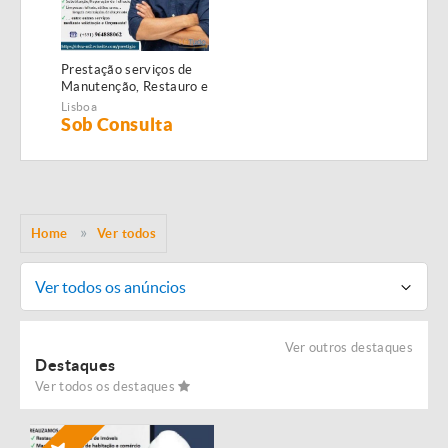
Prestação serviços de
Manutenção, Restauro e
Remodelação de
Lisboa
imóveis!
Sob Consulta
Home
Ver todos
Ver todos os anúncios
Ver outros destaques
Destaques
Ver todos os destaques