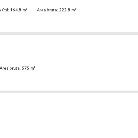
 útil:
164.8 m²
Área bruta:
222.8 m²
Área bruta:
575 m²