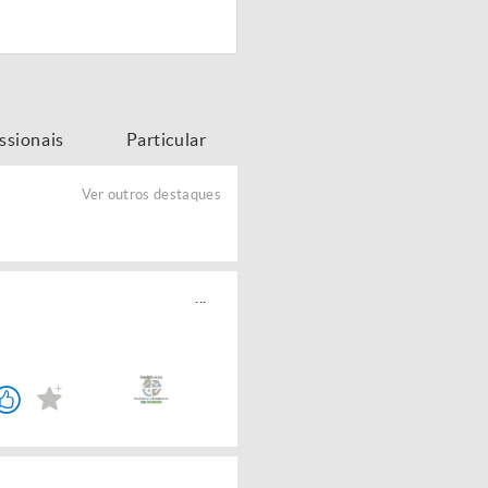
issionais
Particular
Ver outros destaques
...