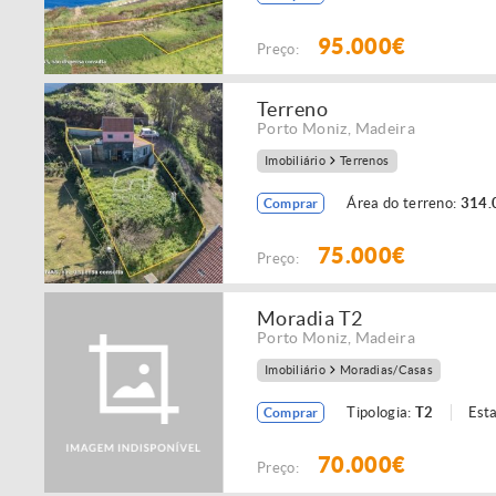
95.000€
Preço:
Terreno
Porto Moniz
,
Madeira
Imobiliário
Terrenos
Área do terreno:
314.
Comprar
75.000€
Preço:
Moradia T2
Porto Moniz
,
Madeira
Imobiliário
Moradias/Casas
Tipologia:
T2
Est
Comprar
70.000€
Preço: