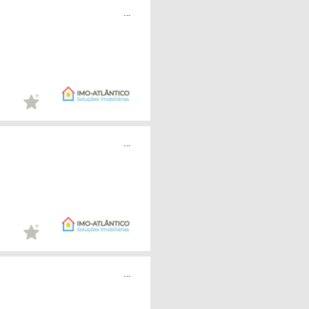
...
...
...