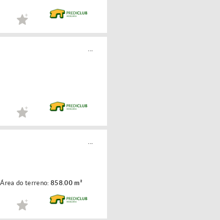
...
...
Área do terreno:
858.00 m²