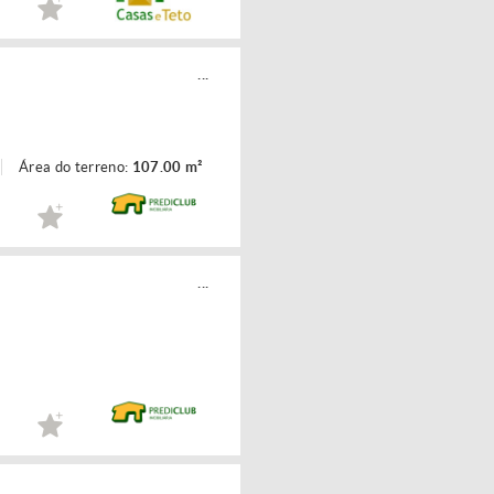
...
Área do terreno:
107.00 m²
...