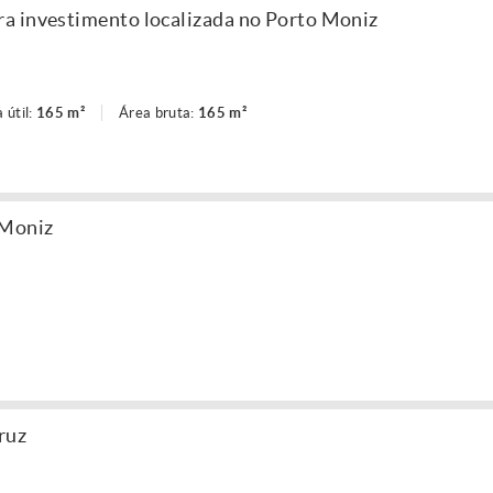
a investimento localizada no Porto Moniz
 útil:
165 m²
Área bruta:
165 m²
 Moniz
ruz