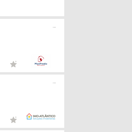
...
...