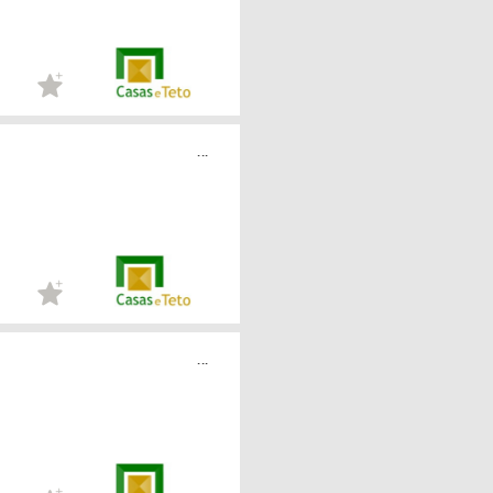
...
...