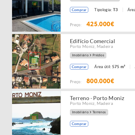
Tipologia:
T3
Área
Comprar
425.000€
Preço:
Edifício Comercial
Porto Moniz
,
Madeira
Imobiliário
Prédios
Área útil:
575 m²
Comprar
800.000€
Preço:
Terreno - Porto Moniz
Porto Moniz
,
Madeira
Imobiliário
Terrenos
Comprar