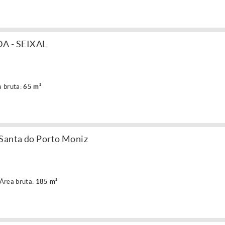
A - SEIXAL
a bruta:
65 m²
 Santa do Porto Moniz
Área bruta:
185 m²