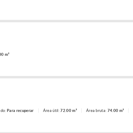
00 m²
ado:
Para recuperar
Área útil:
72.00 m²
Área bruta:
74.00 m²