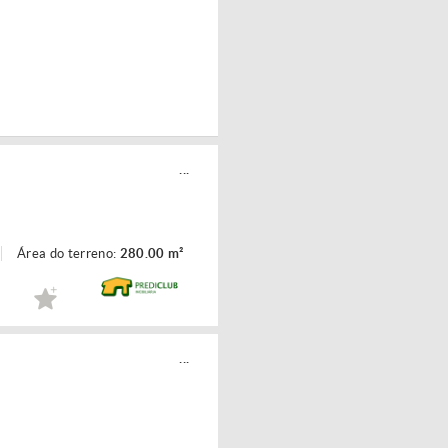
...
Área do terreno:
280.00 m²
...