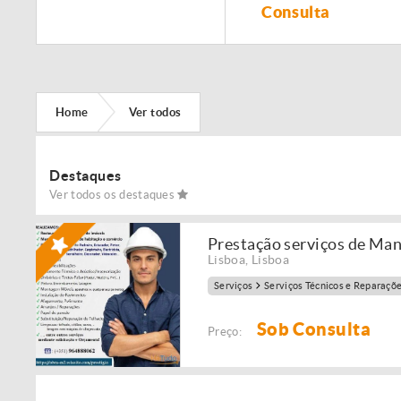
Remodelação de
Consulta
imóveis!
Home
Ver todos
Destaques
Ver todos os destaques
Prestação serviços de Ma
Lisboa
,
Lisboa
Serviços
Serviços Técnicos e Reparaçõ
Sob Consulta
Preço: