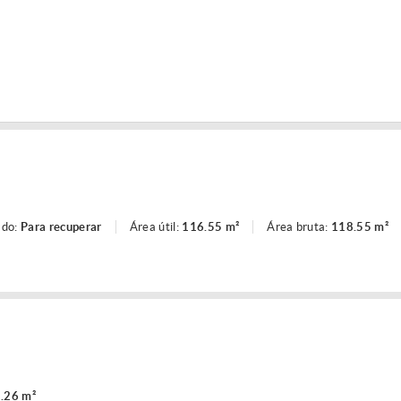
ado:
Para recuperar
Área útil:
116.55 m²
Área bruta:
118.55 m²
.26 m²