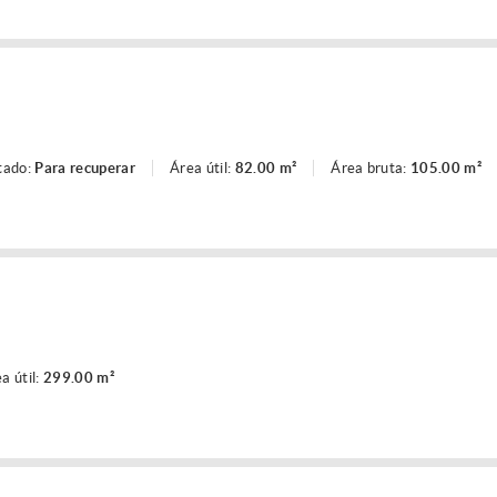
tado:
Para recuperar
Área útil:
82.00 m²
Área bruta:
105.00 m²
a útil:
299.00 m²