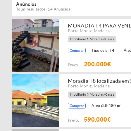
Anúncios
Total resultados: 14 Anúncios
MORADIA T4 PARA VEND
Porto Moniz
,
Madeira
Imobiliário
Moradias/Casas
Tipologia:
T4
Áre
Comprar
200.000€
Preço:
Moradia T8 localizada em
Porto Moniz
,
Madeira
Imobiliário
Moradias/Casas
Área útil:
180 m²
Comprar
590.000€
Preço: