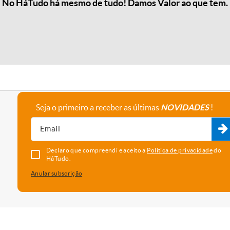
No HáTudo há mesmo de tudo! Damos Valor ao que tem.
Seja o primeiro a receber as últimas
NOVIDADES
!
A empresa
Fale connosco
Recrutamento
Parceiros
Declaro que compreendi e aceito a
Política de privacidade
do
HáTudo.
Anular subscrição
uma melhor experiência e serviço. Para saber que cookies usamos e
vado as cookies, está a concordar com o seu uso neste dispositi