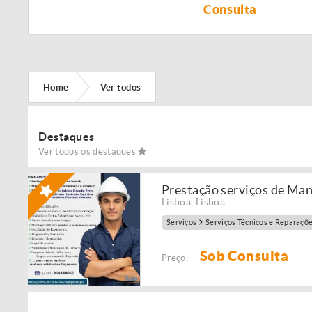
Remodelação de
Consulta
imóveis!
Home
Ver todos
Destaques
Ver todos os destaques
Prestação serviços de Ma
Lisboa
,
Lisboa
Serviços
Serviços Técnicos e Reparaçõ
Sob Consulta
Preço: