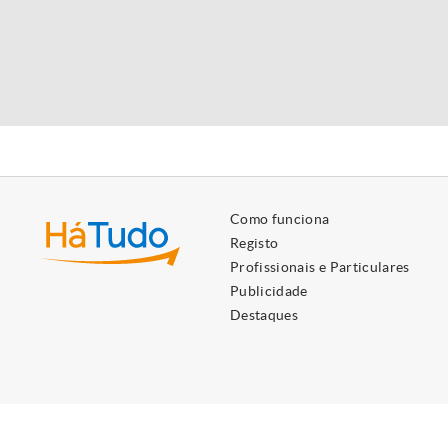
Como funciona
Registo
Profissionais e Particulares
Publicidade
Destaques
Utilizamos cookies próprios e de terceiros para lhe oferecer 
Ao ignorar ou fechar esta mensagem, e exceto se tiver desati