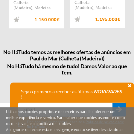
Calheta
Calheta
(Madeira)
,
Madeira
(Madeira)
,
Madeira
1.195.000€
1.150.000€
No HáTudo temos as melhores ofertas de anúncios em
Paul do Mar (Calheta (Madeira))
No HáTudo há mesmo de tudo! Damos Valor ao que
tem.
Seja o primeiro a receber as últimas
NOVIDADES
!
Utilizamos cookies próprios e de terceiros para lhe oferecer uma
melhor experiência e serviço. Para saber que cookies usamos e como
Declaro que compreendi e aceito a
Política de privacidade
os desativar, leia a política de cookies.
do HáTudo.
Ao ignorar ou fechar esta mensagem, e exceto se tiver desativado as