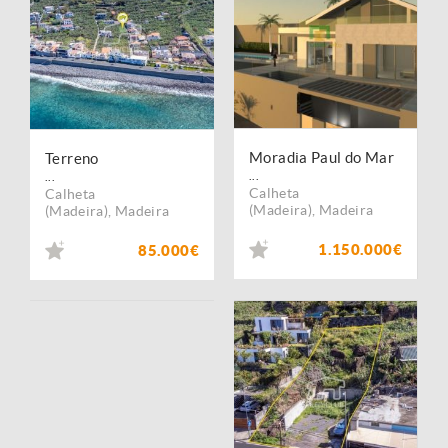
Moradia Paul do Mar
Terreno
...
...
Calheta
Calheta
(Madeira)
,
Madeira
(Madeira)
,
Madeira
1.150.000€
85.000€