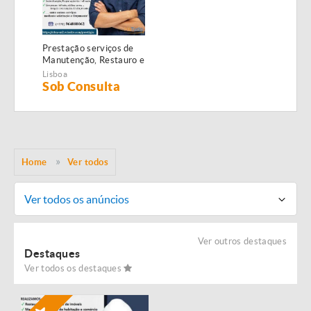
Prestação serviços de
Manutenção, Restauro e
Remodelação de
Lisboa
imóveis!
Sob Consulta
Home
Ver todos
Ver todos os anúncios
Ver outros destaques
Destaques
Ver todos os destaques