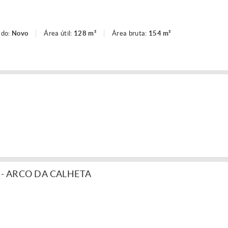
ado:
Novo
Área útil:
128 m²
Área bruta:
154 m²
- ARCO DA CALHETA