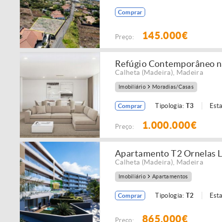
Comprar
145.000€
Preço:
Refúgio Contemporâneo na
Calheta (Madeira)
,
Madeira
Imobiliário
Moradias/Casas
Tipologia:
T3
Est
Comprar
1.000.000€
Preço:
Apartamento T2 Ornelas 
Calheta (Madeira)
,
Madeira
Imobiliário
Apartamentos
Tipologia:
T2
Est
Comprar
865.000€
Preço: