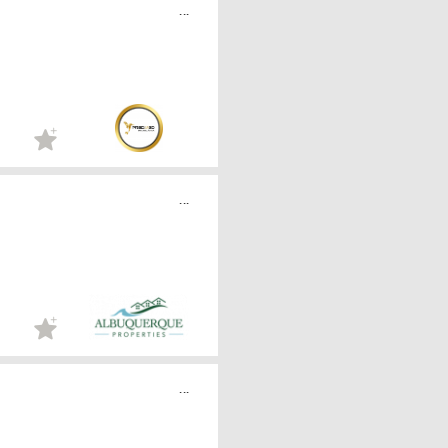
...
...
...