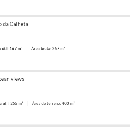
o da Calheta
 útil:
167 m²
Área bruta:
267 m²
ocean views
a útil:
255 m²
Área do terreno:
400 m²