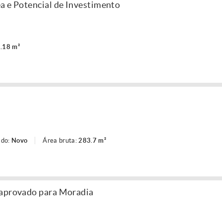
a e Potencial de Investimento
.18 m²
ado:
Novo
Área bruta:
283.7 m²
 aprovado para Moradia