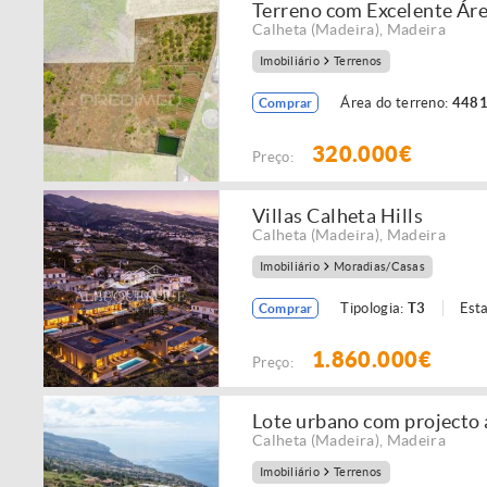
Terreno com Excelente Áre
Calheta (Madeira)
,
Madeira
Imobiliário
Terrenos
Área do terreno:
4481
Comprar
320.000€
Preço:
Villas Calheta Hills
Calheta (Madeira)
,
Madeira
Imobiliário
Moradias/Casas
Tipologia:
T3
Est
Comprar
1.860.000€
Preço:
Lote urbano com projecto
Calheta (Madeira)
,
Madeira
Imobiliário
Terrenos