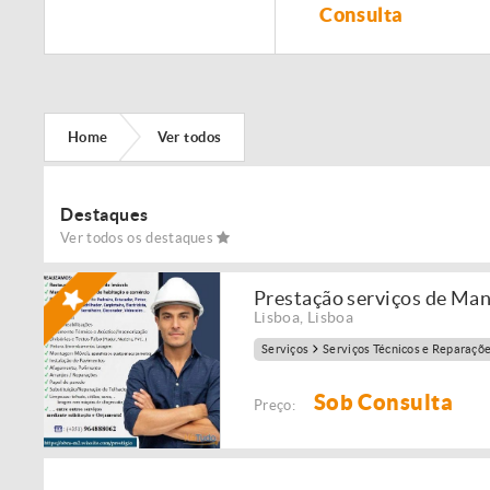
Remodelação de
Consulta
imóveis!
Home
Ver todos
Destaques
Ver todos os destaques
Prestação serviços de Ma
Lisboa
,
Lisboa
Serviços
Serviços Técnicos e Reparaçõ
Sob Consulta
Preço: