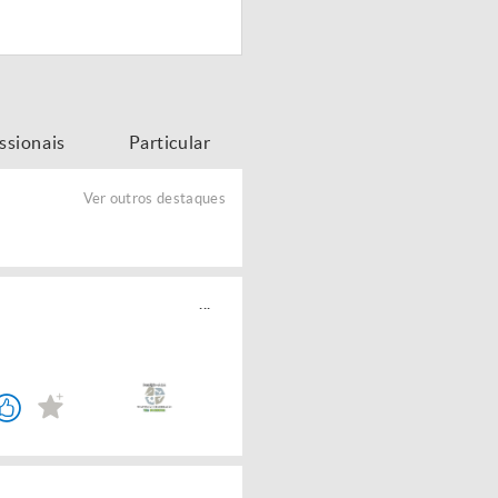
issionais
Particular
Ver outros destaques
...