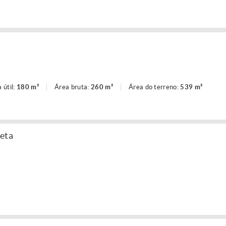
 útil:
180 m²
Área bruta:
260 m²
Área do terreno:
539 m²
heta