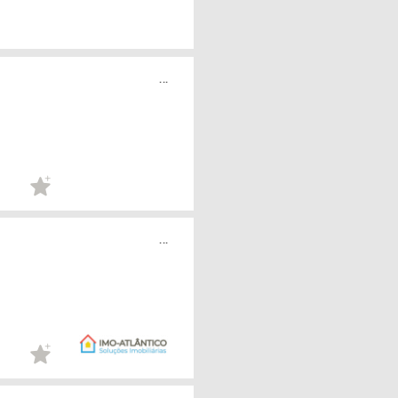
...
...