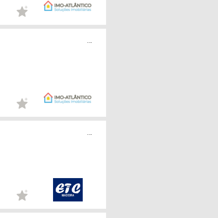
...
...