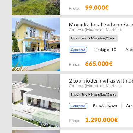
99.000€
Preço:
Moradia localizada no Arc
Calheta (Madeira)
,
Madeira
Imobiliário
Moradias/Casas
Tipologia:
T3
Área
Comprar
665.000€
Preço:
2 top modern villas with 
Calheta (Madeira)
,
Madeira
Imobiliário
Moradias/Casas
Estado:
Novo
Áre
Comprar
1.290.000€
Preço: