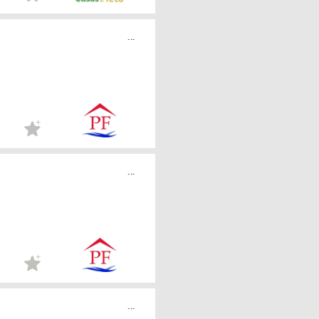
...
...
...