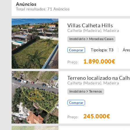
Anúncios
Total resultados: 71 Anúncios
Villas Calheta Hills
Calheta (Madeira)
,
Madeira
Imobiliário
Moradias/Casas
Tipologia:
T3
Área
Comprar
1.890.000€
Preço:
Terreno localizado na Cal
Calheta (Madeira)
,
Madeira
Imobiliário
Terrenos
Comprar
245.000€
Preço: