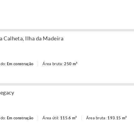
 Calheta, Ilha da Madeira
ado:
Em construção
Área bruta:
250 m²
Legacy
ado:
Em construção
Área útil:
115.6 m²
Área bruta:
193.15 m²