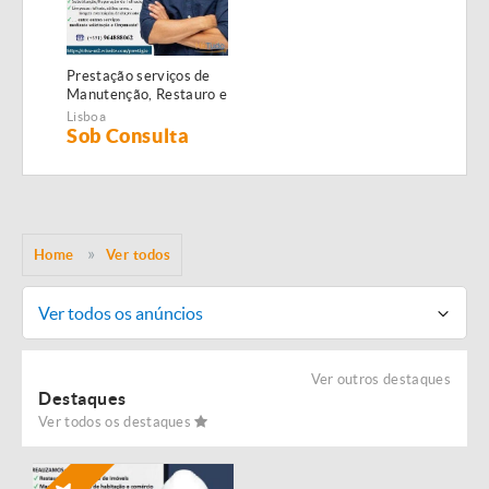
Prestação serviços de
Manutenção, Restauro e
Remodelação de
Lisboa
imóveis!
Sob Consulta
Home
Ver todos
Ver todos os anúncios
Ver outros destaques
Destaques
Ver todos os destaques