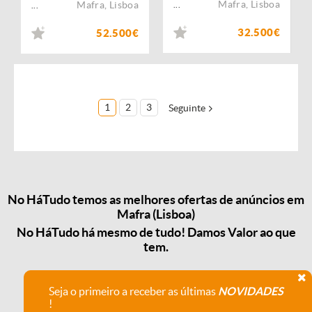
Mafra
,
Lisboa
Mafra
,
Lisboa
...
...
32.500€
52.500€
1
2
3
Seguinte
No HáTudo temos as melhores ofertas de anúncios em
Mafra (Lisboa)
No HáTudo há mesmo de tudo! Damos Valor ao que
tem.
Seja o primeiro a receber as últimas
NOVIDADES
!