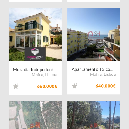
Apartamento T3 com Vista Mar | Ericeira
Moradia Indepedente T4 em Ericeira
Mafra
,
Lisboa
Mafra
,
Lisboa
...
...
640.000€
660.000€