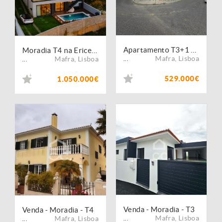
Apartamento T3+1 em Mafra
Moradia T4 na Ericeira: Onde o oceano e a serenidade se sintonizam.
Mafra
,
Lisboa
Mafra
,
Lisboa
...
...
529.000€
1.050.000€
Venda - Moradia - T3
Venda - Moradia - T4
Mafra
,
Lisboa
Mafra
,
Lisboa
...
...