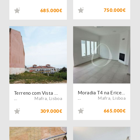
750.000€
685.000€
Moradia T4 na Ericeira
Terreno com Vista Mar na Ericeira Sul ? A 300m da Praia
Mafra
,
Lisboa
Mafra
,
Lisboa
...
...
665.000€
309.000€