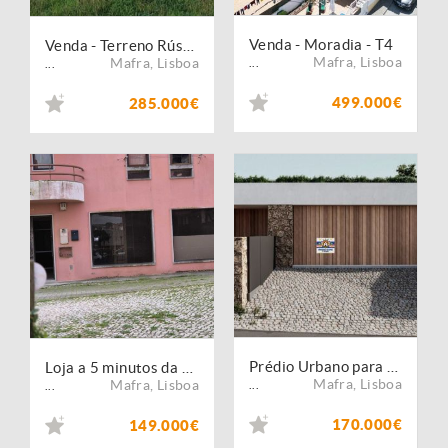
Venda - Moradia - T4
Venda - Terreno Rústico
Mafra
,
Lisboa
Mafra
,
Lisboa
...
...
499.000€
285.000€
Prédio Urbano para re/construção, composta de casa de rés-do-chão e primeiro Andar destinada à Habitação
Loja a 5 minutos da Venda do Pinheiro e da entrada na A.E
Mafra
,
Lisboa
Mafra
,
Lisboa
...
...
170.000€
149.000€