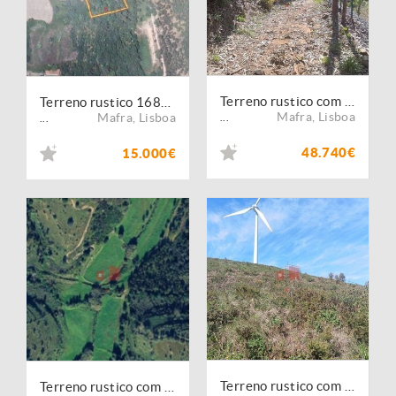
Terreno rustico com 2437m2 denominado "valverde" na freguesia de Santo Estevão das Galés
Terreno rustico 1687m2 Montemuro
Mafra
,
Lisboa
Mafra
,
Lisboa
...
...
48.740€
15.000€
Terreno rustico com 10687m2 denominado por "cabeço de Montemuro"
Terreno rustico com 1750 m2 denominado de "cruzinhas" na freguesia de Santo estevão da Galés