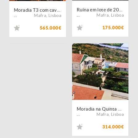
Ruína em lote de 200 m2
Moradia T3 com cave/ garagem, churrasqueira e pátio, Ericeira.
Mafra
,
Lisboa
Mafra
,
Lisboa
...
...
175.000€
565.000€
Moradia na Quinta Velha - Casais da Serra - Milharado
Mafra
,
Lisboa
...
314.000€