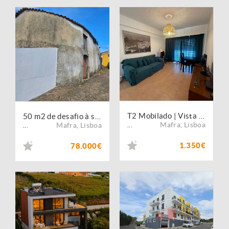
T2 Mobilado | Vista Mar | Garagem | A 5 minutos a pé do Centro da Ericeira
50 m2 de desafio à sua imaginação
Mafra
,
Lisboa
Mafra
,
Lisboa
...
...
1.350€
78.000€