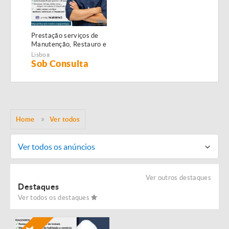
Prestação serviços de
Manutenção, Restauro e
Remodelação de
Lisboa
imóveis!
Sob Consulta
Home
Ver todos
Ver todos os anúncios
Ver outros destaques
Destaques
Ver todos os destaques