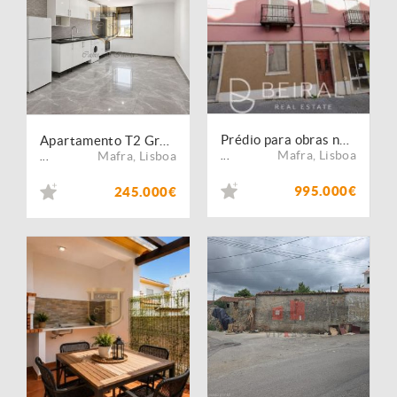
Prédio para obras no centre da Malveira
Apartamento T2 Gradil, Mafra
Mafra
,
Lisboa
Mafra
,
Lisboa
...
...
995.000€
245.000€