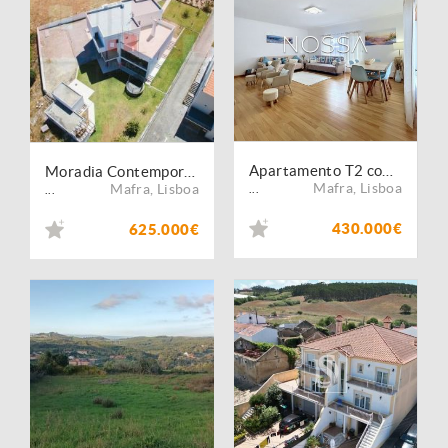
Apartamento T2 com Garagem na Carvoeira, Mafra
Moradia Contemporânea T5
Mafra
,
Lisboa
Mafra
,
Lisboa
...
...
430.000€
625.000€