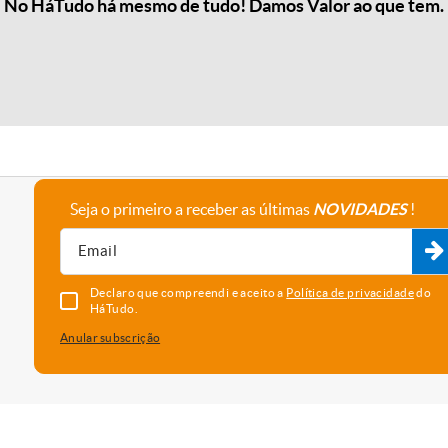
No HáTudo há mesmo de tudo! Damos Valor ao que tem.
Seja o primeiro a receber as últimas
NOVIDADES
!
A empresa
Fale connosco
Recrutamento
Parceiros
Declaro que compreendi e aceito a
Política de privacidade
do
HáTudo.
Anular subscrição
uma melhor experiência e serviço. Para saber que cookies usamos e
vado as cookies, está a concordar com o seu uso neste dispositi