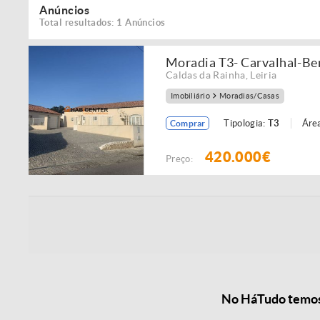
Anúncios
Total resultados: 1 Anúncios
Moradia T3- Carvalhal-Be
Caldas da Rainha
,
Leiria
Imobiliário
Moradias/Casas
Tipologia:
T3
Áre
Comprar
420.000€
Preço:
No HáTudo temos 