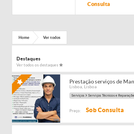
Remodelação de
Consulta
imóveis!
Home
Ver todos
Destaques
Ver todos os destaques
Prestação serviços de Ma
Lisboa
,
Lisboa
Serviços
Serviços Técnicos e Reparaçõ
Sob Consulta
Preço: