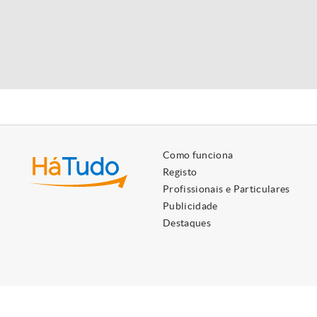
Como funciona
Registo
Profissionais e Particulares
Publicidade
Destaques
Utilizamos cookies próprios e de terceiros para lhe oferecer 
Ao ignorar ou fechar esta mensagem, e exceto se tiver desati