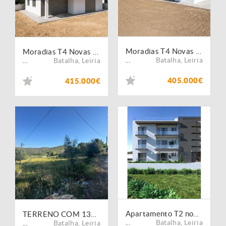
Moradias T4 Novas | Jardoeira ? Conforto, Modernidade e Excelente Localização
Moradias T4 Novas | Jardoeira ? Conforto, Modernidade e Excelente Localização
Batalha
,
Leiria
Batalha
,
Leiria
...
...
405.000€
415.000€
Apartamento T2 novo com arquitectura contemporânea
TERRENO COM 1382 m² SITUADO A 8 KMS DE FÁTIMA
Batalha
,
Leiria
Batalha
,
Leiria
...
...