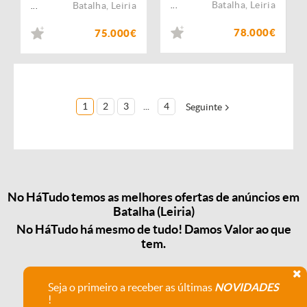
Batalha
,
Leiria
Batalha
,
Leiria
...
...
78.000€
75.000€
1
2
3
...
4
Seguinte
No HáTudo temos as melhores ofertas de anúncios em
Batalha (Leiria)
No HáTudo há mesmo de tudo! Damos Valor ao que
tem.
Seja o primeiro a receber as últimas
NOVIDADES
!