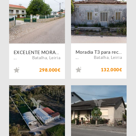
Moradia T3 para reconstrução em Crespos, S. Mamede
EXCELENTE MORADIA T4 R/C E 1º ANDAR EM DEMO SÃO MAMEDE BATALHA
Batalha
,
Leiria
Batalha
,
Leiria
...
...
132.000€
298.000€