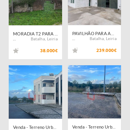
PAVILHÃO PARA ACTIVIDADE INDUSTRIAL CAVE E RES DO CHÃO EM CASAL DOS LOBOS SÃO MAMEDE BATALHA
MORADIA T2 PARA RECUPERAR COM AREA COBERTA DE 238 M2 E AREA TOTAL DO TERRENO 1.112 M2 EM SÃO MAMEDE BATALHA
Batalha
,
Leiria
Batalha
,
Leiria
...
...
239.000€
38.000€
Venda - Terreno Urbano
Venda - Terreno Urbano