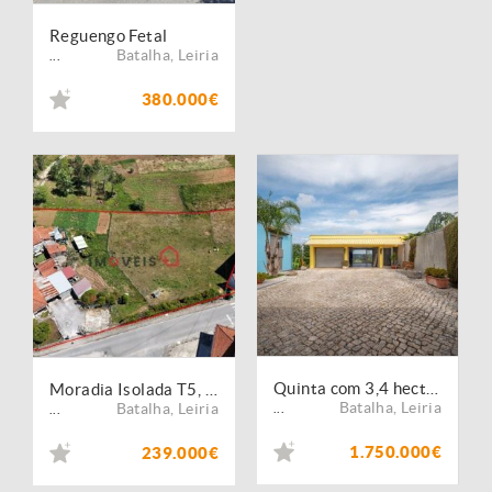
Reguengo Fetal
Batalha
,
Leiria
...
380.000€
Quinta com 3,4 hectares com excelente moradia de designer moderno árvores de fruto e de jardim
Moradia Isolada T5, com 4.000 m² de Terreno e Elevado Potencial de Investimento | Batalha
Batalha
,
Leiria
Batalha
,
Leiria
...
...
1.750.000€
239.000€