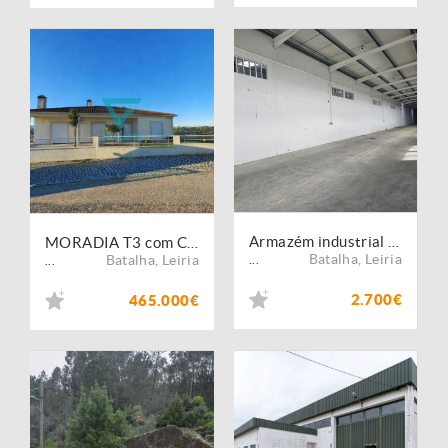
Armazém industrial 900 metros, possibilidade de expansão ate 3000 metros
MORADIA T3 com Cave, Rés do Chão e Terreno | Batalha
Batalha
,
Leiria
Batalha
,
Leiria
...
...
2.700€
465.000€