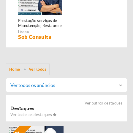
Prestação serviços de
Manutenção, Restauro e
Remodelação de
Lisboa
imóveis!
Sob Consulta
Home
Ver todos
Ver todos os anúncios
Ver outros destaques
Destaques
Ver todos os destaques