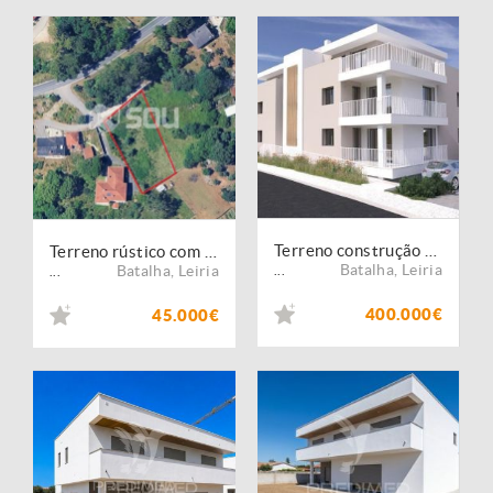
Terreno construção 2 prédios com licença a pagamento
Terreno rústico com viabilidade de construção em Batalha, Leiria
Batalha
,
Leiria
Batalha
,
Leiria
...
...
400.000€
45.000€