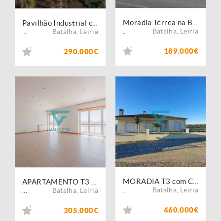
Moradia Térrea na Batalha
Pavilhão Industrial com Excelente Localização e Potencial de Expansão
Batalha
,
Leiria
Batalha
,
Leiria
...
...
189.000€
290.000€
MORADIA T3 com Cave, Rés do Chão e Terreno | Batalha
APARTAMENTO T3 com vista para o Mosteiro da Batalha
Batalha
,
Leiria
Batalha
,
Leiria
...
...
460.000€
305.000€