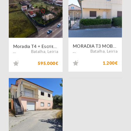
MORADIA T3 MOBILADA COM GARAGEM TERRAÇO E TERRENO DE CULTIVO E MOITA DO MARTINHO SÃO MAMEDE
Moradia T4 + Escritórios + Armazém | Jardoeira - Batalha
Batalha
,
Leiria
Batalha
,
Leiria
...
...
1.200€
595.000€