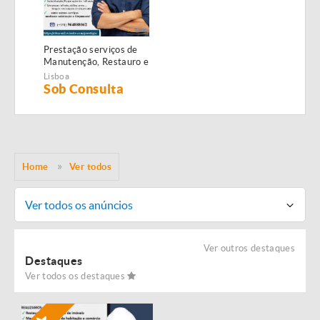
Prestação serviços de
Manutenção, Restauro e
Remodelação de
Lisboa
imóveis!
Sob Consulta
Home
Ver todos
Ver todos os anúncios
Ver outros destaques
Destaques
Ver todos os destaques