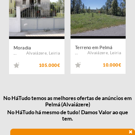
Terreno em Pelmá
Moradia
Alvaiázere
,
Leiria
Alvaiázere
,
Leiria
...
...
10.000€
105.000€
No HáTudo temos as melhores ofertas de anúncios em
Pelmá (Alvaiázere)
No HáTudo há mesmo de tudo! Damos Valor ao que
tem.