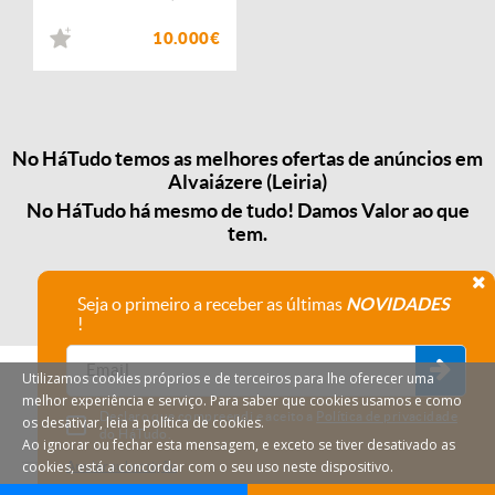
10.000€
No HáTudo temos as melhores ofertas de anúncios em
Alvaiázere (Leiria)
No HáTudo há mesmo de tudo! Damos Valor ao que
tem.
Seja o primeiro a receber as últimas
NOVIDADES
!
Utilizamos cookies próprios e de terceiros para lhe oferecer uma
melhor experiência e serviço. Para saber que cookies usamos e como
Declaro que compreendi e aceito a
Política de privacidade
os desativar, leia a política de cookies.
do HáTudo.
Ao ignorar ou fechar esta mensagem, e exceto se tiver desativado as
cookies, está a concordar com o seu uso neste dispositivo.
Anular subscrição