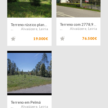
Terreno com 2778,90 m2 todo murado para construção com uma ruina em Alvaiázere
Terreno rústico plano com pequeno anexo em pedra rodeado de floresta
Alvaiázere
,
Leiria
Alvaiázere
,
Leiria
...
...
76.500€
19.000€
Terreno em Pelmá
Alvaiázere
,
Leiria
...