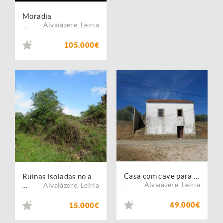
Moradia
Alvaiázere
,
Leiria
...
105.000€
Casa com cave para restaurar, perto de Alvaiázere
Ruínas isoladas no alto de um monte
Alvaiázere
,
Leiria
Alvaiázere
,
Leiria
...
...
49.000€
15.000€