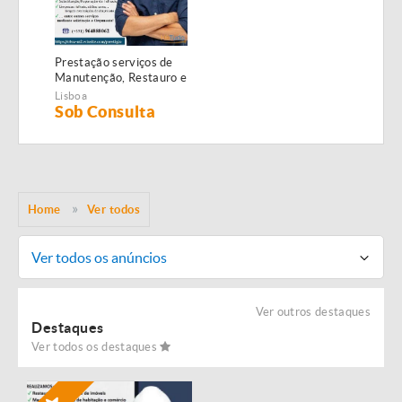
Prestação serviços de
Manutenção, Restauro e
Remodelação de
Lisboa
imóveis!
Sob Consulta
Home
Ver todos
Ver todos os anúncios
Ver outros destaques
Destaques
Ver todos os destaques