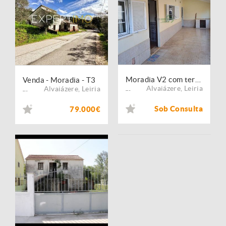
Moradia V2 com terreno
Venda - Moradia - T3
Alvaiázere
,
Leiria
Alvaiázere
,
Leiria
...
...
Sob Consulta
79.000€