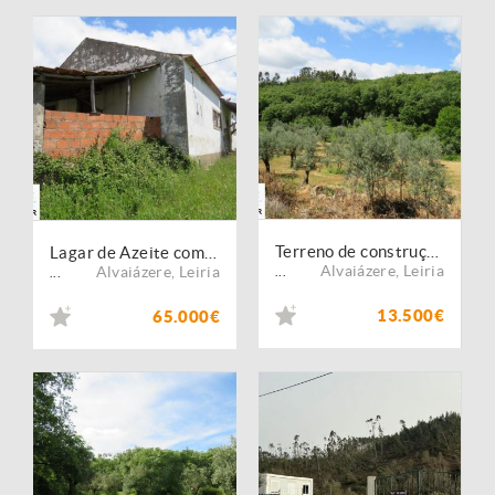
Terreno de construção de moradia rodeado de paisagens verdes
Lagar de Azeite com 380 m2 inativo à 5 anos
Alvaiázere
,
Leiria
Alvaiázere
,
Leiria
...
...
13.500€
65.000€