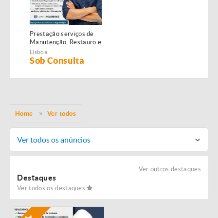
Prestação serviços de
Manutenção, Restauro e
Remodelação de
Lisboa
imóveis!
Sob Consulta
Home
Ver todos
Ver todos os anúncios
Ver outros destaques
Destaques
Ver todos os destaques