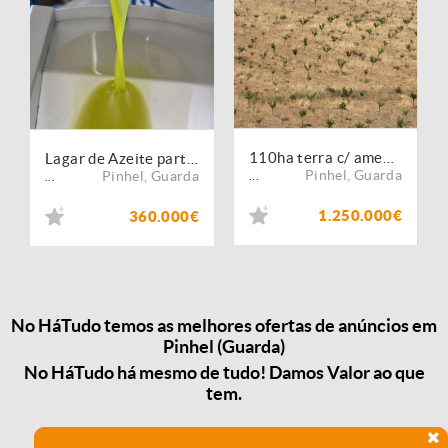
110ha terra c/ amendoal, sobreiros, cultivo. Portugal, Guarda, Pinhel.
Lagar de Azeite participação, Pinhel, Guarda, Portugal.
Pinhel
,
Guarda
Pinhel
,
Guarda
...
...
1.250.000€
360.000€
No HáTudo temos as melhores ofertas de anúncios em
Pinhel (Guarda)
No HáTudo há mesmo de tudo! Damos Valor ao que
tem.