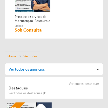
Prestação serviços de
Manutenção, Restauro e
Remodelação de
Lisboa
imóveis!
Sob Consulta
Home
Ver todos
Ver todos os anúncios
Ver outros destaques
Destaques
Ver todos os destaques