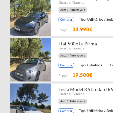
Guarda
,
Guarda
Auto
Automóveis
Tipo:
Utilitários / Sed
Comprar
34.990€
Preço:
Fiat 500e La Prima
Guarda
,
Guarda
Auto
Automóveis
Tipo:
Citadinos
C
Comprar
19.500€
Preço:
Tesla Model 3 Standard 
Guarda
,
Guarda
Auto
Automóveis
Tipo:
Utilitários / Sed
Comprar