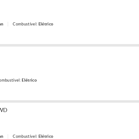
an
Combustível:
Elétrico
ombustível:
Elétrico
RWD
an
Combustível:
Elétrico