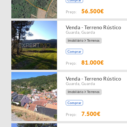
Comprar
56.500€
Preço:
Venda - Terreno Rústico
Guarda
,
Guarda
Imobiliário
Terrenos
Comprar
81.000€
Preço:
Venda - Terreno Rústico
Guarda
,
Guarda
Imobiliário
Terrenos
Comprar
7.500€
Preço: