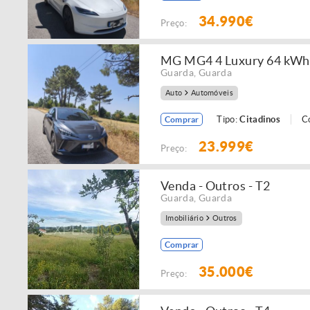
34.990€
Preço:
MG MG4 4 Luxury 64 kWh
Guarda
,
Guarda
Auto
Automóveis
Tipo:
Citadinos
C
Comprar
23.999€
Preço:
Venda - Outros - T2
Guarda
,
Guarda
Imobiliário
Outros
Comprar
35.000€
Preço: