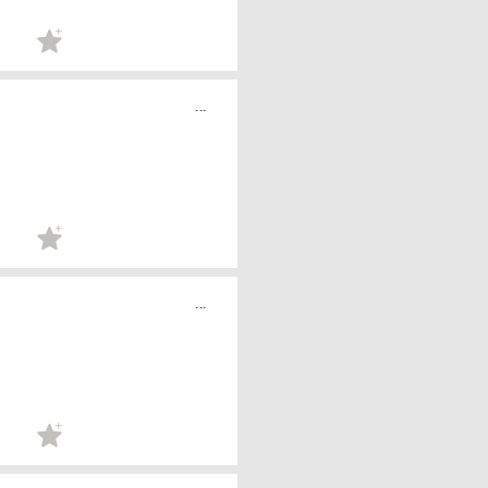
...
...