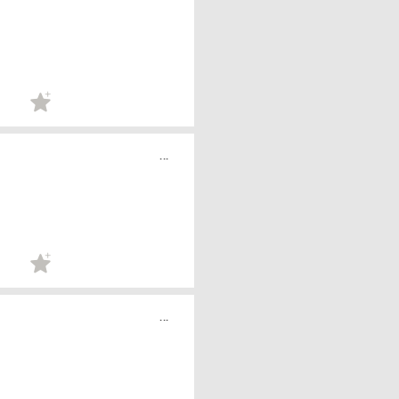
...
...