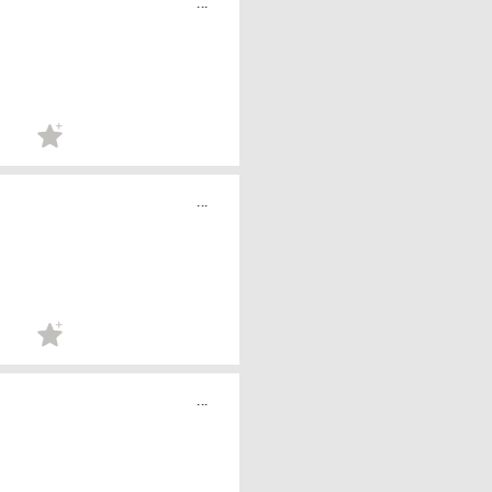
...
...
...