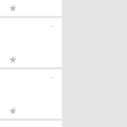
...
...