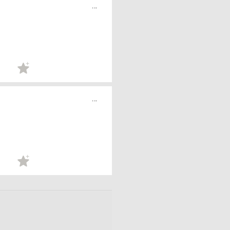
...
...