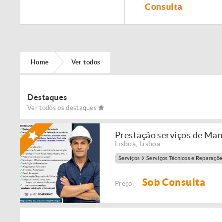
Remodelação de
Consulta
imóveis!
Home
Ver todos
Destaques
Ver todos os destaques
Prestação serviços de Ma
Lisboa
,
Lisboa
Serviços
Serviços Técnicos e Reparaçõ
Sob Consulta
Preço: