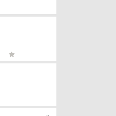
...
...