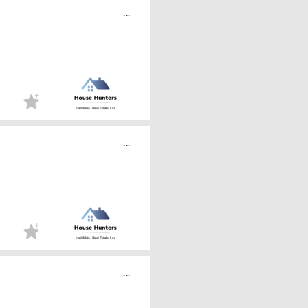
...
...
...