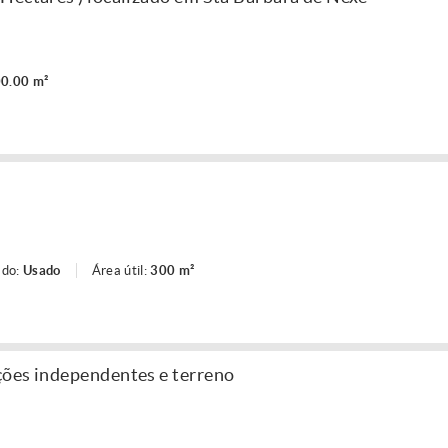
0.00 m²
ado:
Usado
Área útil:
300 m²
ções independentes e terreno