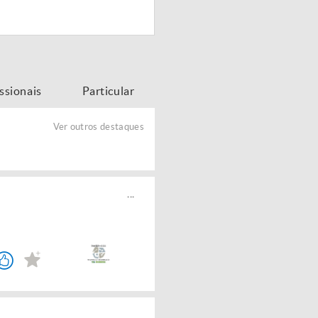
issionais
Particular
Ver outros destaques
...