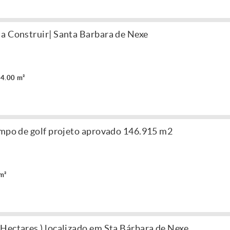
a Construir| Santa Barbara de Nexe
4.00 m²
ampo de golf projeto aprovado 146.915 m2
m²
Hectares ) localizado em Sta Bárbara de Nexe