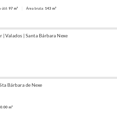
 útil:
97 m²
Área bruta:
143 m²
r | Valados | Santa Bárbara Nexe
Sta Bárbara de Nexe
0.00 m²