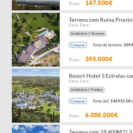
147.500€
Preço:
Terreno com Ruina Pronto 
Faro
,
Faro
Imobiliário
Terrenos
Área do terreno:
1044
Comprar
395.000€
Preço:
Resort Hotel 5 Estrelas c
Faro
,
Faro
Imobiliário
Prédios
Área útil:
146915.00 
Comprar
6.000.000€
Preço:
Terreno com 29.400M2 ( 3 