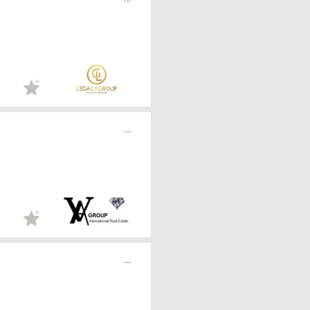
...
...