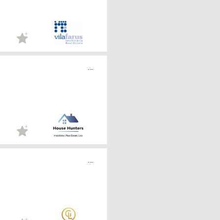
...
...