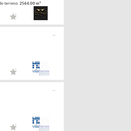
do terreno:
2566.00 m²
...
...