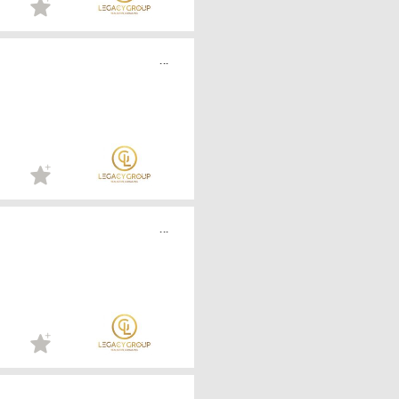
...
...
...