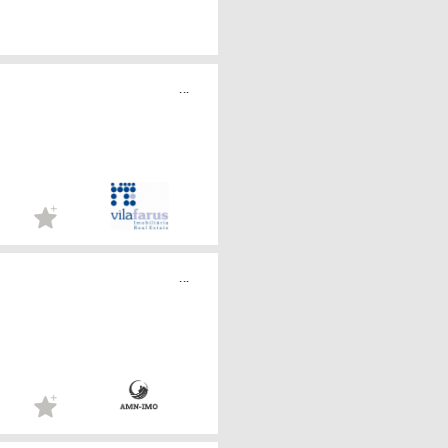
...
...