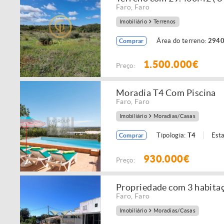
Faro
,
Faro
Imobiliário
Terrenos
Área do terreno:
2940
Comprar
1.500.000€
Preço:
Moradia T4 Com Piscina
Faro
,
Faro
Imobiliário
Moradias/Casas
Tipologia:
T4
Est
Comprar
930.000€
Preço:
Propriedade com 3 habita
Faro
,
Faro
Imobiliário
Moradias/Casas