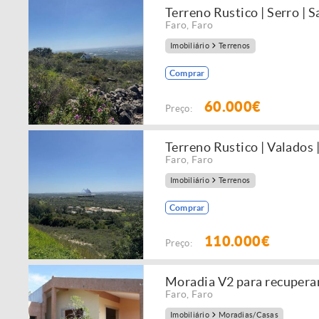
Terreno Rustico | Serro | 
Faro
,
Faro
Imobiliário
Terrenos
Comprar
60.000€
Preço:
Terreno Rustico | Valados 
Faro
,
Faro
Imobiliário
Terrenos
Comprar
110.000€
Preço:
Moradia V2 para recupera
Faro
,
Faro
Imobiliário
Moradias/Casas