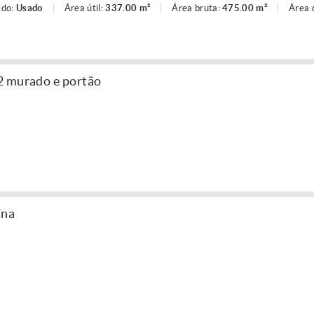
ado:
Usado
Área útil:
337.00 m²
Área bruta:
475.00 m²
Área 
2 murado e portão
ína