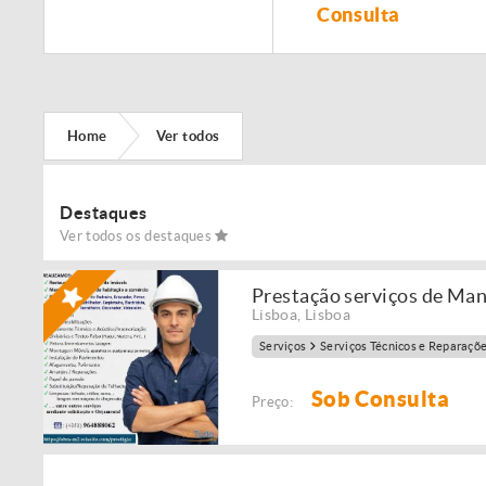
Remodelação de
Consulta
imóveis!
Home
Ver todos
Destaques
Ver todos os destaques
Prestação serviços de Ma
Lisboa
,
Lisboa
Serviços
Serviços Técnicos e Reparaçõ
Sob Consulta
Preço: