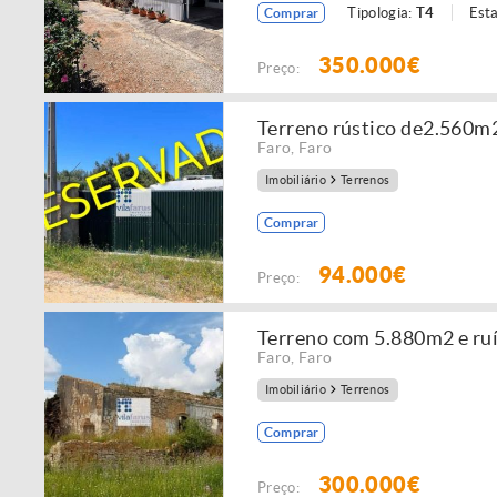
Tipologia:
T4
Est
Comprar
350.000€
Preço:
Terreno rústico de2.560m
Faro
,
Faro
Imobiliário
Terrenos
Comprar
94.000€
Preço:
Terreno com 5.880m2 e ru
Faro
,
Faro
Imobiliário
Terrenos
Comprar
300.000€
Preço: