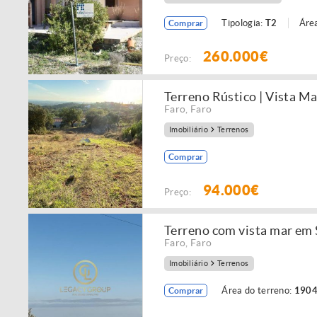
Tipologia:
T2
Área
Comprar
260.000€
Preço:
Terreno Rústico | Vista Ma
Faro
,
Faro
Imobiliário
Terrenos
Comprar
94.000€
Preço:
Terreno com vista mar em 
Faro
,
Faro
Imobiliário
Terrenos
Área do terreno:
1904
Comprar