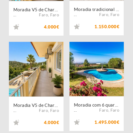
Moradia tradicional com piscina e vista panorâmica perto de Estoi - Inserida num terreno de 5.000 m².
Moradia V5 de Charme com Piscina para Arrendamento em Estoi
Faro
,
Faro
Faro
,
Faro
...
...
1.150.000€
4.000€
Moradia com 6 quartos, jardim, 2 piscinas, Estoi - Faro
Moradia V5 de Charme com Piscina para Arrendamento em Estoi
Faro
,
Faro
Faro
,
Faro
...
...
1.495.000€
4.000€