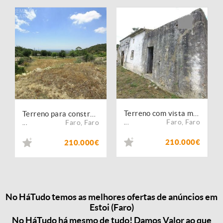
Terreno com vista mar e ruína - Estói
Terreno para construir - Estói, Faro, Algarve
Faro
,
Faro
Faro
,
Faro
...
...
210.000€
210.000€
No HáTudo temos as melhores ofertas de anúncios em
Estoi (Faro)
No HáTudo há mesmo de tudo! Damos Valor ao que