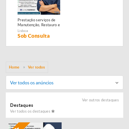
Prestação serviços de
Manutenção, Restauro e
Remodelação de
Lisboa
imóveis!
Sob Consulta
Home
Ver todos
Ver todos os anúncios
Ver outros destaques
Destaques
Ver todos os destaques