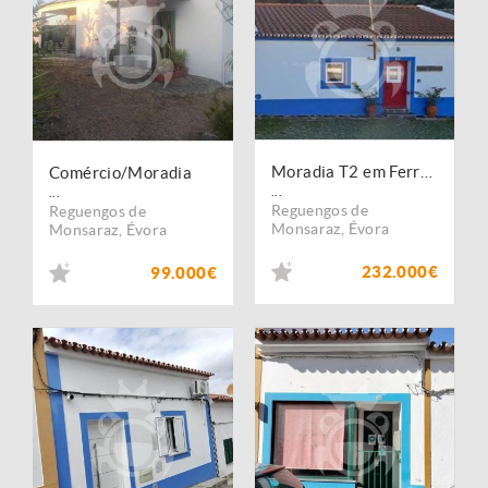
Moradia T2 em Ferragudo - Monsaraz
Comércio/Moradia
...
...
Reguengos de
Reguengos de
Monsaraz
,
Évora
Monsaraz
,
Évora
232.000€
99.000€