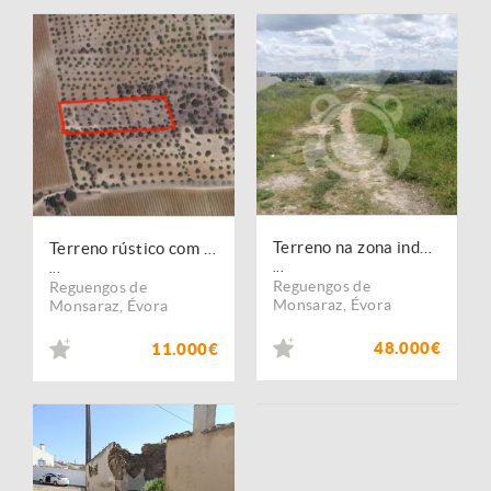
Terreno na zona industrial com 6000 m2
Terreno rústico com Olival em Campinho
...
...
Reguengos de
Reguengos de
Monsaraz
,
Évora
Monsaraz
,
Évora
48.000€
11.000€