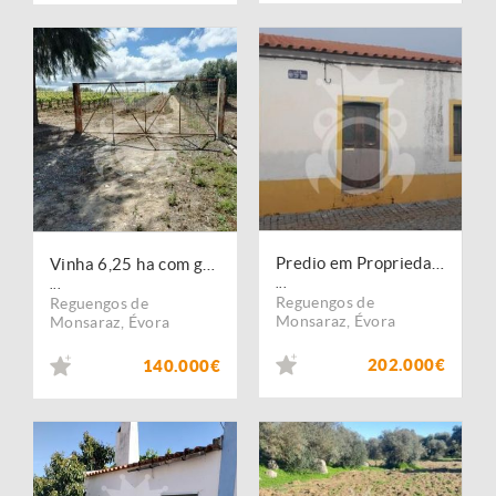
Predio em Propriedade S.Pedro do Corval
Vinha 6,25 ha com gota a gota e viab construção
...
...
Reguengos de
Reguengos de
Monsaraz
,
Évora
Monsaraz
,
Évora
202.000€
140.000€