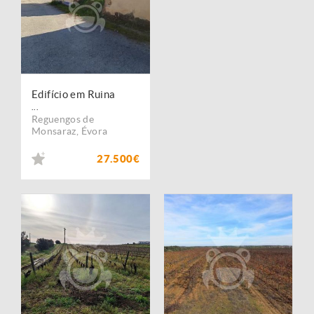
Edifício em Ruina
...
Reguengos de
Monsaraz
,
Évora
27.500€