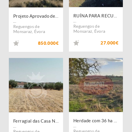
RUÍNA PARA RECUPERAR - CERROS REGUENGOS DE MONSARAZ
Projeto Aprovado de Eco-Resort em S. Pedro do Corval Oportunidade Única no Coração do Alentejo!
...
...
Reguengos de
Reguengos de
Monsaraz
,
Évora
Monsaraz
,
Évora
27.000€
850.000€
Herdade com 36 ha em Santo António do Baldio
Ferragial das Casa Novas
...
...
Reguengos de
Reguengos de