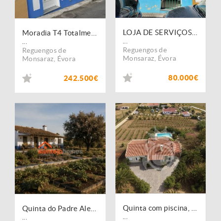
LOJA DE SERVIÇOS PARA VENDA EM REGUENGOS
Moradia T4 Totalmente Renovada
...
...
Reguengos de
Reguengos de
Monsaraz
,
Évora
Monsaraz
,
Évora
80.000€
242.500€
Quinta com piscina, área 5375m2
Quinta do Padre Alexandre
...
...