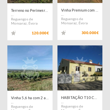
Vinha Premium com 11,75 ha em Reguengos de Monsaraz
Terreno no Perímetro rega c/ possibilidade construção
...
...
Reguengos de
Reguengos de
Monsaraz
,
Évora
Monsaraz
,
Évora
300.000€
120.000€
HABITAÇÃO T10 COM POTENCIAL TURÍSTICO/LAR ? REGUENGOS DE MONSARAZ
Vinha 5,6 ha com 2 apoios agrícolas e poço
...
...
Reguengos de
Reguengos de