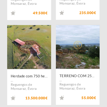
Monsaraz
,
Évora
Monsaraz
,
Évora
235.000€
49.500€
TERRENO COM 2500m2 EM MONSARAZ
Herdade com 750 hectares no Alentejo
...
...
Reguengos de
Reguengos de
Monsaraz
,
Évora
Monsaraz
,
Évora
55.000€
13.500.000€