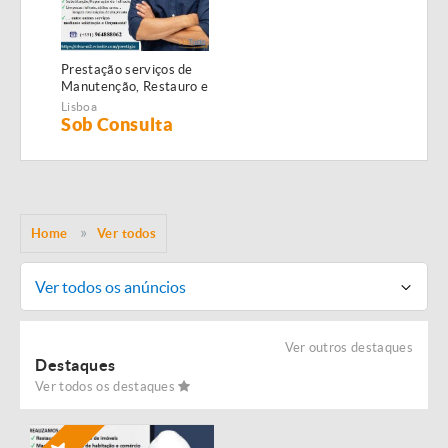
Prestação serviços de
Manutenção, Restauro e
Remodelação de
Lisboa
imóveis!
Sob Consulta
Home
Ver todos
Ver todos os anúncios
Ver outros destaques
Destaques
Ver todos os destaques