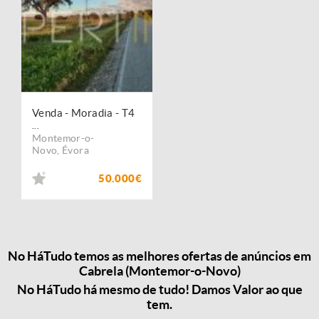
Venda - Moradia - T4
...
Montemor-o-
Novo
,
Évora
50.000€
No HáTudo temos as melhores ofertas de anúncios em
Cabrela (Montemor-o-Novo)
No HáTudo há mesmo de tudo! Damos Valor ao que
tem.