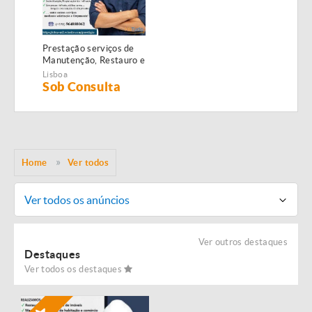
Prestação serviços de
Manutenção, Restauro e
Remodelação de
Lisboa
imóveis!
Sob Consulta
Home
Ver todos
Ver todos os anúncios
Ver outros destaques
Destaques
Ver todos os destaques