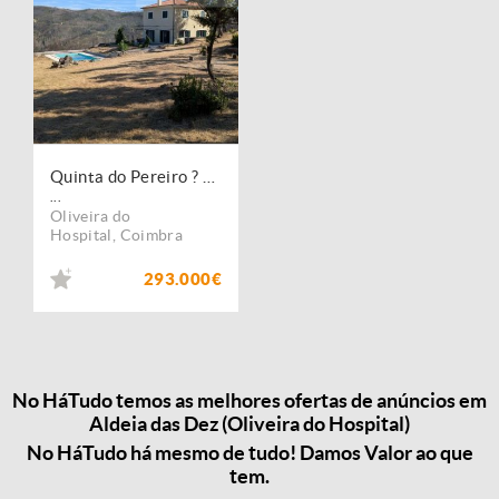
Quinta do Pereiro ? onde a tranquilidade moderna, a natureza pura e as vistas panorâmicas se unem.
...
Oliveira do
Hospital
,
Coimbra
293.000€
No HáTudo temos as melhores ofertas de anúncios em
Aldeia das Dez (Oliveira do Hospital)
No HáTudo há mesmo de tudo! Damos Valor ao que
tem.