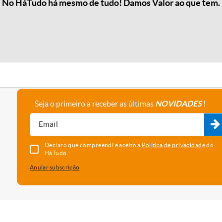
No HáTudo há mesmo de tudo! Damos Valor ao que tem.
Seja o primeiro a receber as últimas
NOVIDADES
!
A empresa
Fale connosco
Recrutamento
Parceiros
Declaro que compreendi e aceito a
Política de privacidade
do
HáTudo.
Anular subscrição
uma melhor experiência e serviço. Para saber que cookies usamos e
vado as cookies, está a concordar com o seu uso neste dispositi