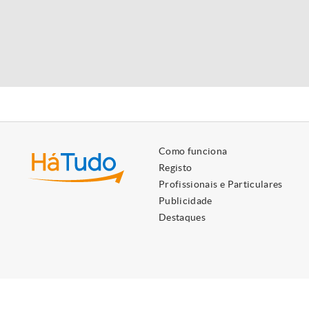
Como funciona
Registo
Profissionais e Particulares
Publicidade
Destaques
Utilizamos cookies próprios e de terceiros para lhe oferecer 
Ao ignorar ou fechar esta mensagem, e exceto se tiver desati