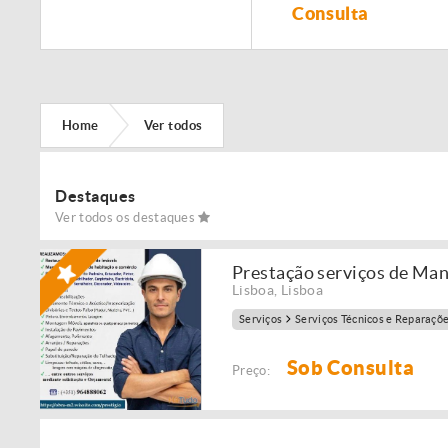
Remodelação de
Consulta
imóveis!
Home
Ver todos
Destaques
Ver todos os destaques
Prestação serviços de Ma
Lisboa
,
Lisboa
Serviços
Serviços Técnicos e Reparaçõ
Sob Consulta
Preço: