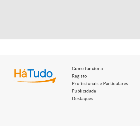
Como funciona
Registo
Profissionais e Particulares
Publicidade
Destaques
Utilizamos cookies próprios e de terceiros para lhe oferecer 
Ao ignorar ou fechar esta mensagem, e exceto se tiver desati