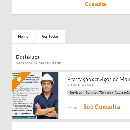
Remodelação de
Consulta
imóveis!
Home
Ver todos
Destaques
Ver todos os destaques
Prestação serviços de Ma
Lisboa
,
Lisboa
Serviços
Serviços Técnicos e Reparaçõ
Sob Consulta
Preço: