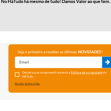
No HáTudo há mesmo de tudo! Damos Valor ao que tem.
Seja o primeiro a receber as últimas
NOVIDADES
!
A empresa
Fale connosco
Recrutamento
Parceiros
Declaro que compreendi e aceito a
Política de privacidade
do
HáTudo.
Anular subscrição
uma melhor experiência e serviço. Para saber que cookies usamos e
vado as cookies, está a concordar com o seu uso neste dispositi