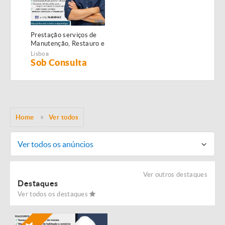
Prestação serviços de
Manutenção, Restauro e
Remodelação de
Lisboa
imóveis!
Sob Consulta
Home
Ver todos
Ver todos os anúncios
Ver outros destaques
Destaques
Ver todos os destaques