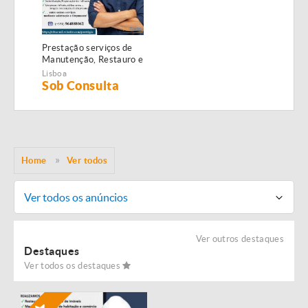
Prestação serviços de
Manutenção, Restauro e
Remodelação de
Lisboa
imóveis!
Sob Consulta
Home
Ver todos
Ver todos os anúncios
Ver outros destaques
Destaques
Ver todos os destaques