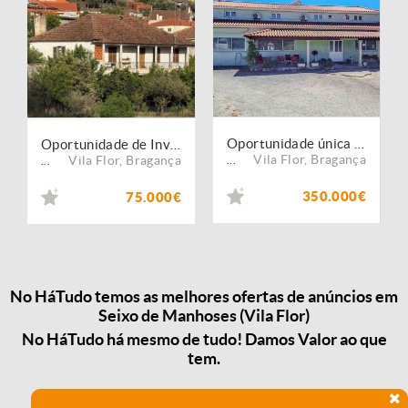
Oportunidade única de investimento com potencial em turismo rural e restauração - investimento garantido
Oportunidade de Investimento com 1.100 m² no Centro de Seixo de Manhoses
Vila Flor
,
Bragança
Vila Flor
,
Bragança
...
...
350.000€
75.000€
No HáTudo temos as melhores ofertas de anúncios em
Seixo de Manhoses (Vila Flor)
No HáTudo há mesmo de tudo! Damos Valor ao que
tem.