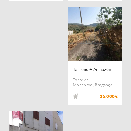
Terreno + Armazém - Felgueiras - Torre de Moncorvo
...
Torre de
Moncorvo
,
Bragança
35.000€