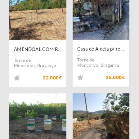
Casa de Aldeia p/ remodelação, junto á Estrada em Maçores - Torre de Moncorvo
AMENDOAL COM RUINA JUNTO Á ESTRADA ? Uniao De freguesias Felgueiras e Maçores - Torre de Moncorvo
...
...
Torre de
Torre de
Moncorvo
,
Bragança
Moncorvo
,
Bragança
25.000€
22.000€