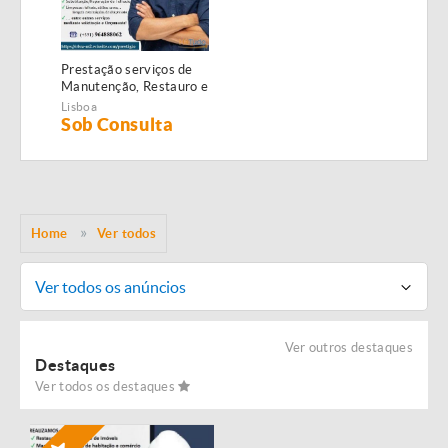
Prestação serviços de
Manutenção, Restauro e
Remodelação de
Lisboa
imóveis!
Sob Consulta
Home
Ver todos
Ver todos os anúncios
Ver outros destaques
Destaques
Ver todos os destaques