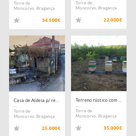
Torre de
Torre de
Moncorvo
,
Bragança
Moncorvo
,
Bragança
22.000€
34.500€
Terreno rústico com Olival - Felgueiras Torre de Moncorvo - Bragança
Casa de Aldeia p/ remodelação, junto á Estrada em Maçores - Torre de Moncorvo
...
...
Torre de
Torre de
Moncorvo
,
Bragança
Moncorvo
,
Bragança
35.000€
25.000€