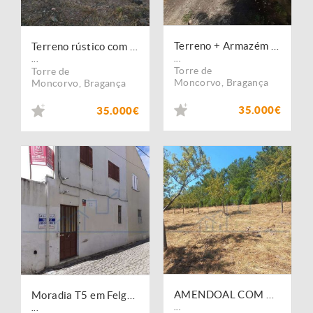
Terreno + Armazém - Felgueiras - Torre de Moncorvo
Terreno rústico com Olival - Felgueiras Torre de Moncorvo - Bragança
...
...
Torre de
Torre de
Moncorvo
,
Bragança
Moncorvo
,
Bragança
35.000€
35.000€
AMENDOAL COM RUINA JUNTO Á ESTRADA ? Uniao De freguesias Felgueiras e Maçores - Torre de Moncorvo
Moradia T5 em Felgueiras ? Torre de Moncorvo
...
...