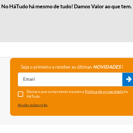
No HáTudo há mesmo de tudo! Damos Valor ao que tem.
Seja o primeiro a receber as últimas
NOVIDADES
!
A empresa
Fale connosco
Recrutamento
Parceiros
Declaro que compreendi e aceito a
Política de privacidade
do
HáTudo.
Anular subscrição
uma melhor experiência e serviço. Para saber que cookies usamos e