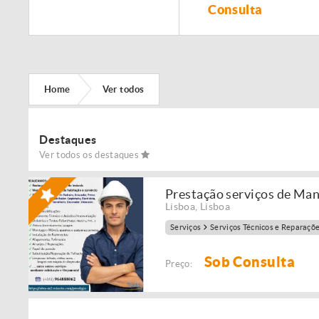
Remodelação de
Consulta
imóveis!
Home
Ver todos
Destaques
Ver todos os destaques
Prestação serviços de Ma
Lisboa
,
Lisboa
Serviços
Serviços Técnicos e Reparaçõ
Sob Consulta
Preço: