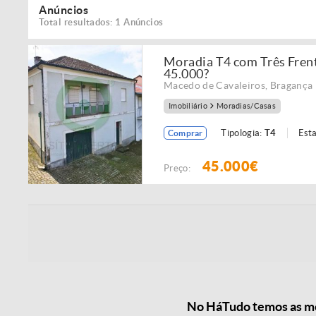
Anúncios
Total resultados: 1 Anúncios
Moradia T4 com Três Frent
45.000?
Macedo de Cavaleiros
,
Bragança
Imobiliário
Moradias/Casas
Tipologia:
T4
Est
Comprar
45.000€
Preço:
No HáTudo temos as mel