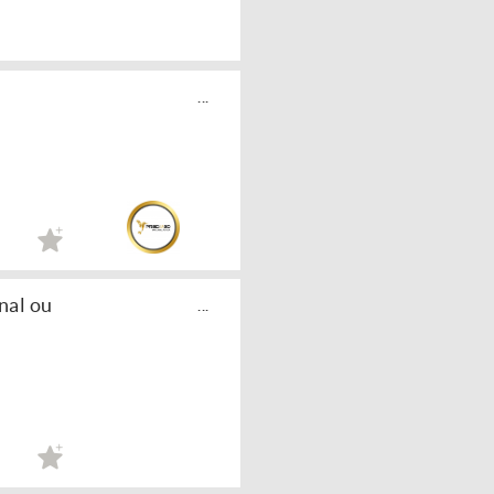
...
nal ou
...