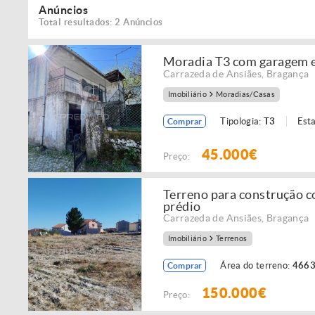
Anúncios
Total resultados: 2 Anúncios
Moradia T3 com garagem e
Carrazeda de Ansiães
,
Bragança
Imobiliário
Moradias/Casas
Tipologia:
T3
Est
Comprar
45.000€
Preço:
Terreno para construção co
prédio
Carrazeda de Ansiães
,
Bragança
Imobiliário
Terrenos
Área do terreno:
4663
Comprar
150.000€
Preço: