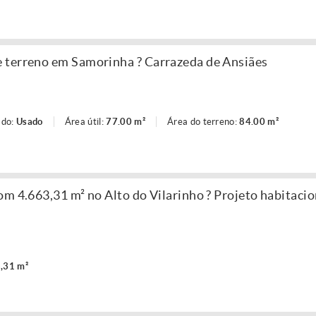
 terreno em Samorinha ? Carrazeda de Ansiães
ado:
Usado
Área útil:
77.00 m²
Área do terreno:
84.00 m²
m 4.663,31 m² no Alto do Vilarinho ? Projeto habitacio
,31 m²