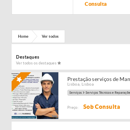
Remodelação de
Consulta
imóveis!
Home
Ver todos
Destaques
Ver todos os destaques
Prestação serviços de Ma
Lisboa
,
Lisboa
Serviços
Serviços Técnicos e Reparaçõ
Sob Consulta
Preço: