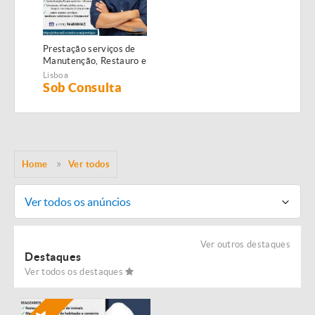
Prestação serviços de
Manutenção, Restauro e
Remodelação de
Lisboa
imóveis!
Sob Consulta
Home
Ver todos
Ver todos os anúncios
Ver outros destaques
Destaques
Ver todos os destaques