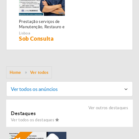
Prestação serviços de
Manutenção, Restauro e
Remodelação de
Lisboa
imóveis!
Sob Consulta
Home
Ver todos
Ver todos os anúncios
Ver outros destaques
Destaques
Ver todos os destaques