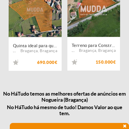
Terreno para Construção de Moradia Térrea
Quinta ideal para quem procura um espaço único para viver ou para investimento.
Bragança
,
Bragança
Bragança
,
Bragança
...
...
150.000€
690.000€
No HáTudo temos as melhores ofertas de anúncios em
Nogueira (Bragança)
No HáTudo há mesmo de tudo! Damos Valor ao que
tem.