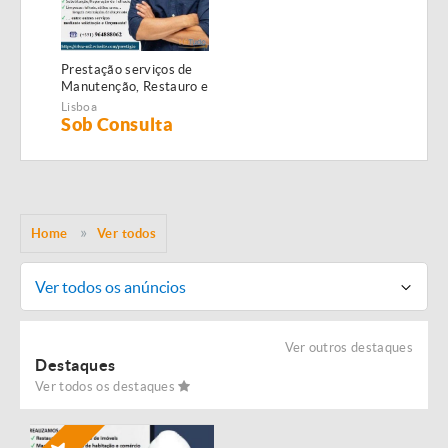
Prestação serviços de
Manutenção, Restauro e
Remodelação de
Lisboa
imóveis!
Sob Consulta
Home
Ver todos
Ver todos os anúncios
Ver outros destaques
Destaques
Ver todos os destaques