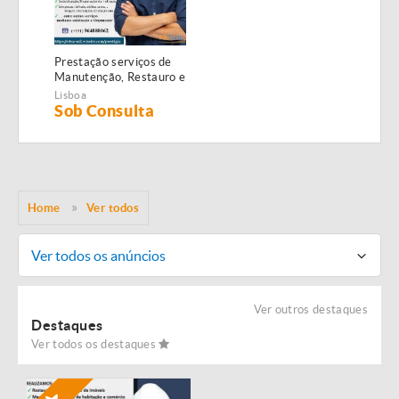
Prestação serviços de
Manutenção, Restauro e
Remodelação de
Lisboa
imóveis!
Sob Consulta
Home
Ver todos
Ver todos os anúncios
Ver outros destaques
Destaques
Ver todos os destaques