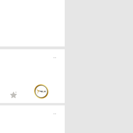
...
...