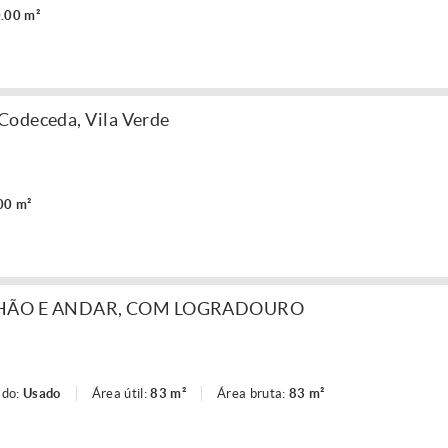
.00 m²
Codeceda, Vila Verde
00 m²
CHÃO E ANDAR, COM LOGRADOURO
ado:
Usado
Área útil:
83 m²
Área bruta:
83 m²