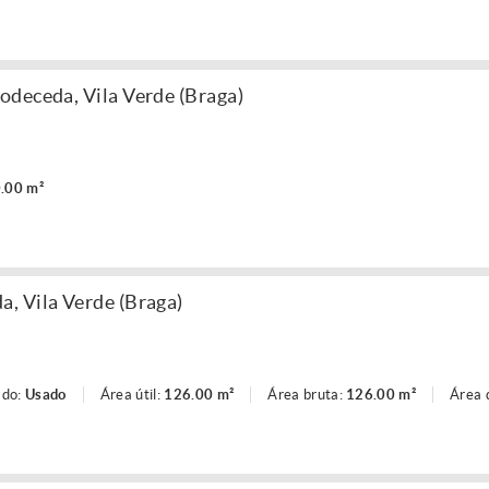
deceda, Vila Verde (Braga)
.00 m²
, Vila Verde (Braga)
ado:
Usado
Área útil:
126.00 m²
Área bruta:
126.00 m²
Área 