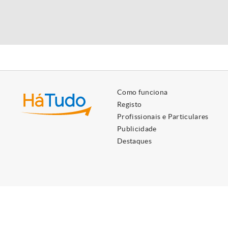
Como funciona
Registo
Profissionais e Particulares
Publicidade
Destaques
Utilizamos cookies próprios e de terceiros para lhe oferecer 
Ao ignorar ou fechar esta mensagem, e exceto se tiver desati
HáTudo © 2026 Todos os direitos reservados.