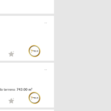
...
...
do terreno:
743.00 m²