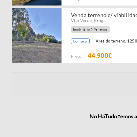
Venda terreno c/ viabilida
Vila Verde
,
Braga
Imobiliário
Terrenos
Área do terreno:
1250
Comprar
44.900€
Preço:
No HáTudo temos as