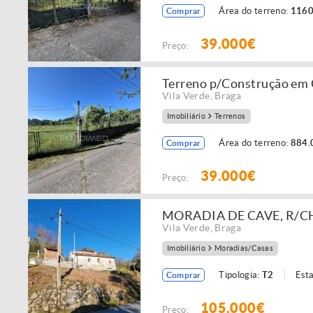
Área do terreno:
1160
Comprar
39.000€
Preço:
Terreno p/Construção em 
Vila Verde
,
Braga
Imobiliário
Terrenos
Área do terreno:
884.
Comprar
39.000€
Preço:
MORADIA DE CAVE, R/
Vila Verde
,
Braga
Imobiliário
Moradias/Casas
Tipologia:
T2
Est
Comprar
105.000€
Preço: