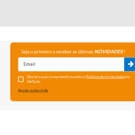
Seja o primeiro a receber as últimas
NOVIDADES
!
A empresa
Fale connosco
Recrutamento
Parceiros
Declaro que compreendi e aceito a
Política de privacidade
do
HáTudo.
Anular subscrição
uma melhor experiência e serviço. Para saber que cookies usamos e
vado as cookies, está a concordar com o seu uso neste dispositi