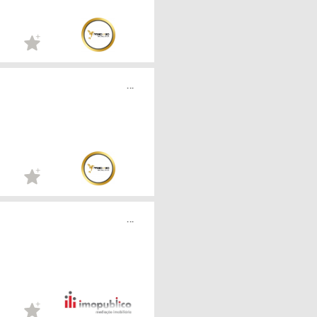
...
...