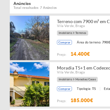
Anúncios
Total resultados: 7 Anúncios
Terreno com 7900 m² em Co
Vila Verde
,
Braga
Imobiliário
Terrenos
Área do terreno:
7900
Comprar
14.400€
Preço:
Moradia T5+1 em Codeceda
Vila Verde
,
Braga
Imobiliário
Moradias/Casas
Tipologia:
T5
Est
Comprar
185.000€
Preço: