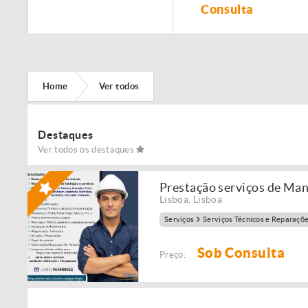
Remodelação de
Consulta
imóveis!
Home
Ver todos
Destaques
Ver todos os destaques
Prestação serviços de Ma
Lisboa
,
Lisboa
Serviços
Serviços Técnicos e Reparaçõ
Sob Consulta
Preço: